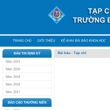
TRANG CHỦ
GIỚI THIỆU
KÊ KHAI BÀI BÁO KHOA HỌC
Bài báo - Tạp chí
BẢN TIN ĐỊNH KỲ
Năm 2021
Năm 2020
Năm 2019
Năm 2018
Năm 2017
BÁO CÁO THƯỜNG NIÊN