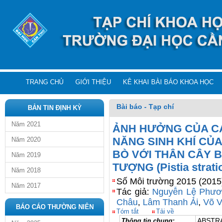
TRANG CHỦ
GIỚI THIỆU
KÊ KHAI BÀI BÁO KHOA HỌC
Bài báo - Tạp chí
BẢN TIN ĐỊNH KỲ
Năm 2021
ẢNH HƯỞNG CỦA CÁ
NĂNG SINH KHÍ CỦA
Năm 2020
BÒ VỚI THÂN CÂY BẮ
Năm 2019
TƯỢNG (Pistia stratio
Năm 2018
Số Môi trường 2015 (2015
Năm 2017
Tác giả:
Nguyễn Lệ Phư
Châu
,
Lâm Thanh Ải
,
Võ 
BÁO CÁO THƯỜNG NIÊN
Tóm tắt
Tải về
Thông tin chung:
ABSTR