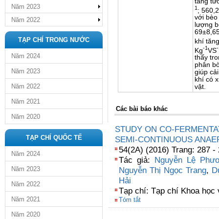
tăng tư
Năm 2023
1
; 560,
với bèo 
Năm 2022
lượng b
69±8,65
TẠP CHÍ TRONG NƯỚC
khí tăn
-1
-
Kg
VS
Năm 2024
thấy tr
phân bò
Năm 2023
giúp cả
khí có 
Năm 2022
vật.
Năm 2021
Các bài báo khác
Năm 2020
STUDY ON CO-FERMENTAT
TẠP CHÍ QUỐC TẾ
SEMI-CONTINUOUS ANAE
54(2A) (2016) Trang: 287 -
Năm 2024
Tác giả:
Nguyễn Lệ Phư
Năm 2023
Nguyễn Thị Ngọc Trang
,
D
Hải
Năm 2022
Tạp chí: Tạp chí Khoa học
Năm 2021
Tóm tắt
Năm 2020