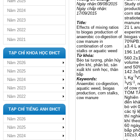
Năm 2025
Ngày nhận:08/08/2015
Study of
Ngày chấp nhận:
product
Năm 2024
17/09/2015
corn st
stratiot
Năm 2023
Title:
manure 
Effects of mixing ratios
21 L an
Năm 2022
to biogas production of
experime
anaerobic co-digestion of
biogas 
Năm 2021
cow manure in
70%PB:
combination of corn
±3.4 L 
stalks or aquatic weed
196.1±5
TẠP CHÍ KHOA HỌC ĐHCT
Từ khóa:
560.2±1
Bèo tai tượng, phân hủy
volume
Năm 2026
yếm khí, phân bò, sản
and 50
xuất khí sinh học, thân
Năm 2025
142.3±9
bắp
-1
L Kg
V
Keywords:
Năm 2024
1
-1
VS
, 
Anaerobic co-digestion,
Năm 2023
of cow 
aquatic weed, biogas
TÓM T
production, corn stalks,
Năm 2022
Nghiên 
cow manure
đến khả
bò với 0
TẠP CHÍ TIẾNG ANH ĐHCT
các tỷ 
thí ngh
Năm 2026
khí the
60 ngày
Năm 2025
bắp phố
102±3,4
Năm 2024