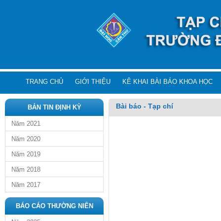
TRANG CHỦ
GIỚI THIỆU
KÊ KHAI BÀI BÁO KHOA HỌC
Bài báo - Tạp chí
BẢN TIN ĐỊNH KỲ
Năm 2021
Năm 2020
Năm 2019
Năm 2018
Năm 2017
BÁO CÁO THƯỜNG NIÊN