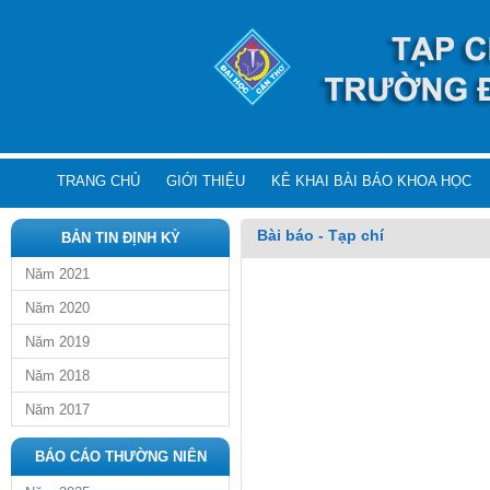
TRANG CHỦ
GIỚI THIỆU
KÊ KHAI BÀI BÁO KHOA HỌC
Bài báo - Tạp chí
BẢN TIN ĐỊNH KỲ
Năm 2021
Năm 2020
Năm 2019
Năm 2018
Năm 2017
BÁO CÁO THƯỜNG NIÊN