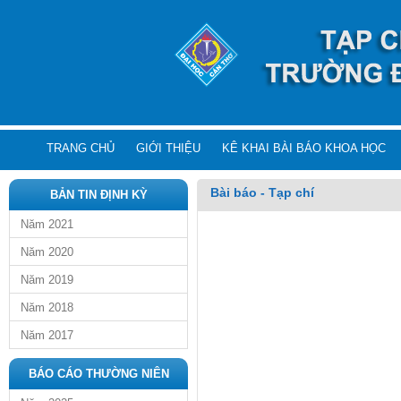
TRANG CHỦ
GIỚI THIỆU
KÊ KHAI BÀI BÁO KHOA HỌC
Bài báo - Tạp chí
BẢN TIN ĐỊNH KỲ
Năm 2021
Năm 2020
Năm 2019
Năm 2018
Năm 2017
BÁO CÁO THƯỜNG NIÊN