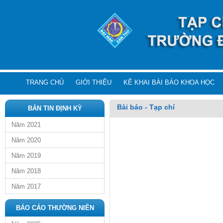
TRANG CHỦ
GIỚI THIỆU
KÊ KHAI BÀI BÁO KHOA HỌC
Bài báo - Tạp chí
BẢN TIN ĐỊNH KỲ
Năm 2021
Năm 2020
Năm 2019
Năm 2018
Năm 2017
BÁO CÁO THƯỜNG NIÊN