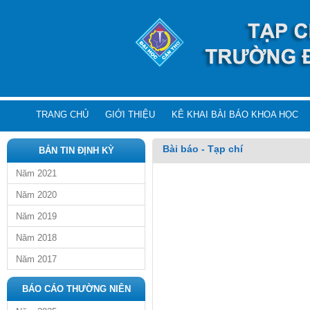
TRANG CHỦ
GIỚI THIỆU
KÊ KHAI BÀI BÁO KHOA HỌC
Bài báo - Tạp chí
BẢN TIN ĐỊNH KỲ
Năm 2021
Năm 2020
Năm 2019
Năm 2018
Năm 2017
BÁO CÁO THƯỜNG NIÊN