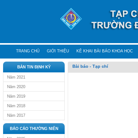
TRANG CHỦ
GIỚI THIỆU
KÊ KHAI BÀI BÁO KHOA HỌC
Bài báo - Tạp chí
BẢN TIN ĐỊNH KỲ
Năm 2021
Năm 2020
Năm 2019
Năm 2018
Năm 2017
BÁO CÁO THƯỜNG NIÊN