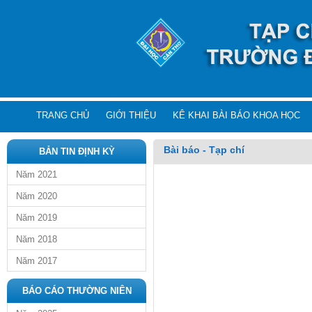
TRANG CHỦ
GIỚI THIỆU
KÊ KHAI BÀI BÁO KHOA HỌC
Bài báo - Tạp chí
BẢN TIN ĐỊNH KỲ
Năm 2021
Năm 2020
Năm 2019
Năm 2018
Năm 2017
BÁO CÁO THƯỜNG NIÊN