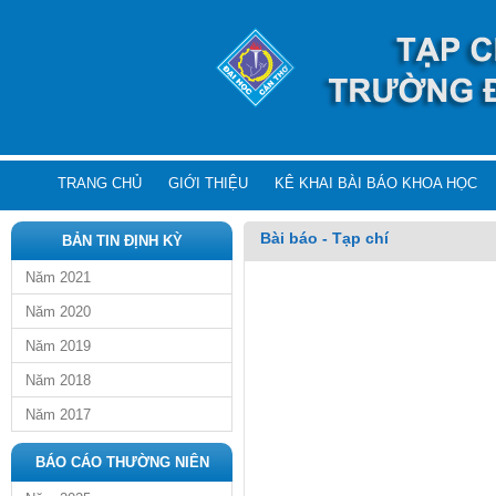
TRANG CHỦ
GIỚI THIỆU
KÊ KHAI BÀI BÁO KHOA HỌC
Bài báo - Tạp chí
BẢN TIN ĐỊNH KỲ
Năm 2021
Năm 2020
Năm 2019
Năm 2018
Năm 2017
BÁO CÁO THƯỜNG NIÊN