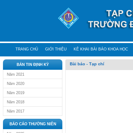
TRANG CHỦ
GIỚI THIỆU
KÊ KHAI BÀI BÁO KHOA HỌC
Bài báo - Tạp chí
BẢN TIN ĐỊNH KỲ
Năm 2021
Năm 2020
Năm 2019
Năm 2018
Năm 2017
BÁO CÁO THƯỜNG NIÊN