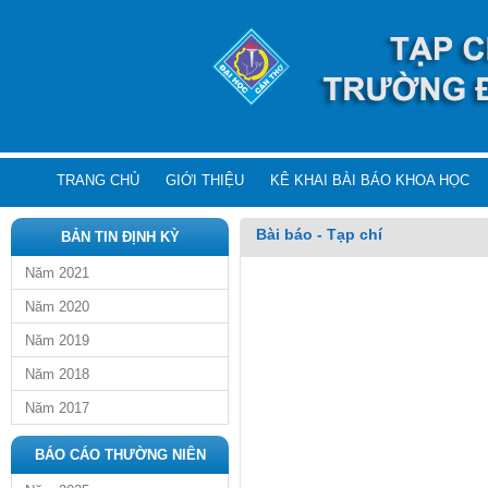
TRANG CHỦ
GIỚI THIỆU
KÊ KHAI BÀI BÁO KHOA HỌC
Bài báo - Tạp chí
BẢN TIN ĐỊNH KỲ
Năm 2021
Năm 2020
Năm 2019
Năm 2018
Năm 2017
BÁO CÁO THƯỜNG NIÊN