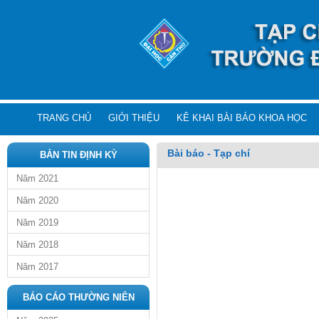
TRANG CHỦ
GIỚI THIỆU
KÊ KHAI BÀI BÁO KHOA HỌC
Bài báo - Tạp chí
BẢN TIN ĐỊNH KỲ
Năm 2021
Năm 2020
Năm 2019
Năm 2018
Năm 2017
BÁO CÁO THƯỜNG NIÊN