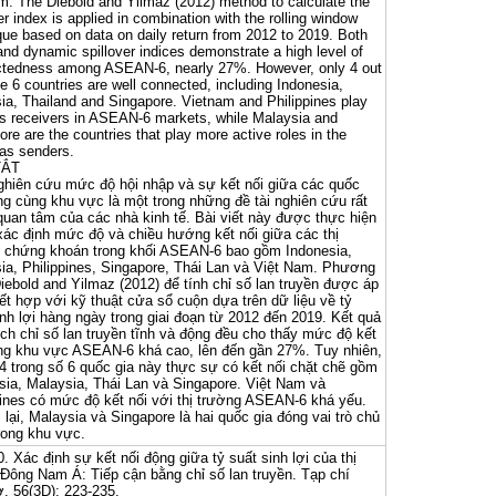
m. The Diebold and Yilmaz (2012) method to calculate the
er index is applied in combination with the rolling window
que based on data on daily return from 2012 to 2019. Both
 and dynamic spillover indices demonstrate a high level of
tedness among ASEAN-6, nearly 27%. However, only 4 out
se 6 countries are well connected, including Indonesia,
ia, Thailand and Singapore. Vietnam and Philippines play
as receivers in ASEAN-6 markets, while Malaysia and
re are the countries that play more active roles in the
 as senders.
TẮT
ghiên cứu mức độ hội nhập và sự kết nối giữa các quốc
ong cùng khu vực là một trong những đề tài nghiên cứu rất
uan tâm của các nhà kinh tế. Bài viết này được thực hiện
ác định mức độ và chiều hướng kết nối giữa các thị
 chứng khoán trong khối ASEAN-6 bao gồm Indonesia,
ia, Philippines, Singapore, Thái Lan và Việt Nam. Phương
iebold and Yilmaz (2012) để tính chỉ số lan truyền được áp
ết hợp với kỹ thuật cửa sổ cuộn dựa trên dữ liệu về tỷ
inh lợi hàng ngày trong giai đoạn từ 2012 đến 2019. Kết quả
ích chỉ số lan truyền tĩnh và động đều cho thấy mức độ kết
ong khu vực ASEAN-6 khá cao, lên đến gần 27%. Tuy nhiên,
 4 trong số 6 quốc gia này thực sự có kết nối chặt chẽ gồm
sia, Malaysia, Thái Lan và Singapore. Việt Nam và
pines có mức độ kết nối với thị trường ASEAN-6 khá yếu.
lại, Malaysia và Singapore là hai quốc gia đóng vai trò chủ
rong khu vực.
. Xác định sự kết nối động giữa tỷ suất sinh lợi của thị
Đông Nam Á: Tiếp cận bằng chỉ số lan truyền. Tạp chí
. 56(3D): 223-235.