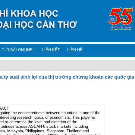
GỬI BÀI ONLINE
LIÊN KẾT
LIÊN HỆ
a tỷ suất sinh lợi của thị trường chứng khoán các quốc g
RACT
igating the connectedness between countries is one of the
nteresting research topics of economists. This paper is
d to determine the level and direction of the
tedness across ASEAN-6 stock markets including
sia, Malaysia, Philippines, Singapore, Thailand and