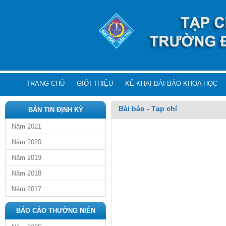
TRANG CHỦ
GIỚI THIỆU
KÊ KHAI BÀI BÁO KHOA HỌC
Bài báo - Tạp chí
BẢN TIN ĐỊNH KỲ
Năm 2021
Năm 2020
Năm 2019
Năm 2018
Năm 2017
BÁO CÁO THƯỜNG NIÊN