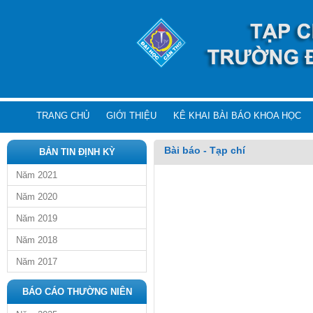
TRANG CHỦ
GIỚI THIỆU
KÊ KHAI BÀI BÁO KHOA HỌC
Bài báo - Tạp chí
BẢN TIN ĐỊNH KỲ
Năm 2021
Năm 2020
Năm 2019
Năm 2018
Năm 2017
BÁO CÁO THƯỜNG NIÊN