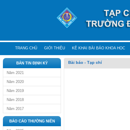
TRANG CHỦ
GIỚI THIỆU
KÊ KHAI BÀI BÁO KHOA HỌC
Bài báo - Tạp chí
BẢN TIN ĐỊNH KỲ
Năm 2021
Năm 2020
Năm 2019
Năm 2018
Năm 2017
BÁO CÁO THƯỜNG NIÊN