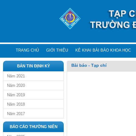
TRANG CHỦ
GIỚI THIỆU
KÊ KHAI BÀI BÁO KHOA HỌC
Bài báo - Tạp chí
BẢN TIN ĐỊNH KỲ
Năm 2021
Năm 2020
Năm 2019
Năm 2018
Năm 2017
BÁO CÁO THƯỜNG NIÊN