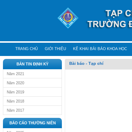
TRANG CHỦ
GIỚI THIỆU
KÊ KHAI BÀI BÁO KHOA HỌC
Bài báo - Tạp chí
BẢN TIN ĐỊNH KỲ
Năm 2021
Năm 2020
Năm 2019
Năm 2018
Năm 2017
BÁO CÁO THƯỜNG NIÊN