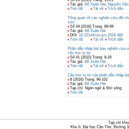
Tác giả:
Đỗ Xuân Hải
,
Nguyễn Văn
Tóm tắt
Tải về
Trích dẫn
Tổng quan về các nghiên cứu đối chi
cứu
Số 44 (2016) Trang: 88-99
Tác giả:
Đỗ Xuân Hải
DOI:
10.22144/ctu.jvn.2016.485
Tóm tắt
Tải về
Trích dẫn
Phần dẫn nhập bài báo nghiên cứu n
cấu trúc tu từ
Số 41 (2015) Trang: 9-18
Tác giả:
Đỗ Xuân Hải
Tóm tắt
Tải về
Trích dẫn
Cấu trúc tu từ của phần dẫn nhập bà
8 (2016) Trang: 96-102
Tác giả:
Đỗ Xuân Hải
Tạp chí: Ngôn ngữ & Đời sống
Tóm tắt
Tạp chí kho
Khu II, Đại học Cần Thơ, Đường 3