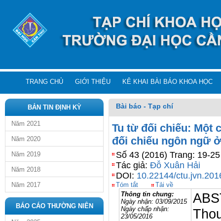
TRANG CHỦ
GIỚI THIỆU
KÊ KHAI BÀI BÁO KHOA HỌC
Bài báo - Tạp chí
BẢN TIN ĐỊNH KỲ
Năm 2021
Tu từ đối chiếu: Một 
đối chiếu ngôn ngữ ở
Năm 2020
Số 43 (2016) Trang: 19-25
Năm 2019
Tác giả:
Đỗ Xuân Hải
Năm 2018
DOI:
10.22144/ctu.jvn.201
Năm 2017
Tóm tắt
Tải về
Thông tin chung:
ABS
Ngày nhận:
03/09/2015
BÁO CÁO THƯỜNG NIÊN
Ngày chấp nhận:
Thou
23/05/2016