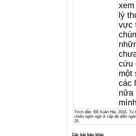
xem 
lý t
vực 
chún
nhữn
chưa
cứu 
một 
các 
nữa 
mình
Trích dẫn: Đỗ Xuân Hải, 2016. Tu t
chiếu ngôn ngữ ở cấp độ diễn ngô
25.
Các bài báo khác