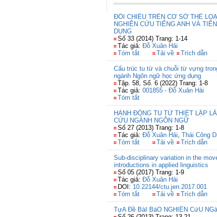
ĐỐI CHIẾU TRÊN CƠ SỞ THỂ LOẠ
NGHIÊN CỨU TIẾNG ANH VÀ TI
DỤNG
Số 33 (2014) Trang: 1-14
Tác giả:
Đỗ Xuân Hải
Tóm tắt
Tải về
Trích dẫn
Cấu trúc tu từ và chuỗi từ vựng tro
ngành Ngôn ngữ học ứng dụng
Tập. 58, Số. 6 (2022) Trang: 1-8
Tác giả:
001855 - Đỗ Xuân Hải
Tóm tắt
HÀNH ĐỘNG TU TỪ THIẾT LẬP L
CỨU NGÀNH NGÔN NGỮ
Số 27 (2013) Trang: 1-8
Tác giả:
Đỗ Xuân Hải
,
Thái Công D
Tóm tắt
Tải về
Trích dẫn
Sub-disciplinary variation in the mov
introductions in applied linguistics
Số 05 (2017) Trang: 1-9
Tác giả:
Đỗ Xuân Hải
DOI:
10.22144/ctu.jen.2017.001
Tóm tắt
Tải về
Trích dẫn
TựA Đề BàI BáO NGHIÊN CứU NGà
Số 26 (2013) Trang: 13-21