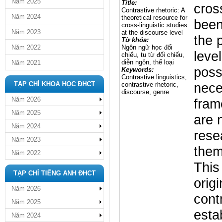
Năm 2025
Title:
cros
Contrastive rhetoric: A
Năm 2024
theoretical resource for
been
cross-linguistic studies
Năm 2023
at the discourse level
the 
Từ khóa:
Năm 2022
Ngôn ngữ học đối
leve
chiếu, tu từ đối chiếu,
diễn ngôn, thể loại
Năm 2021
poss
Keywords:
Contrastive linguistics,
TẠP CHÍ KHOA HỌC ĐHCT
nece
contrastive rhetoric,
discourse, genre
Năm 2026
fram
Năm 2025
are 
Năm 2024
rese
Năm 2023
them
Năm 2022
This 
TẠP CHÍ TIẾNG ANH ĐHCT
orig
Năm 2026
cont
Năm 2025
esta
Năm 2024