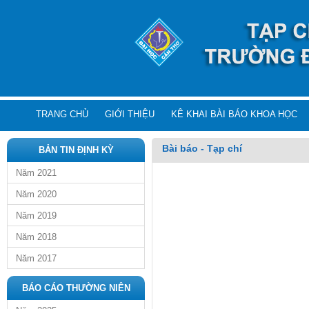
TRANG CHỦ
GIỚI THIỆU
KÊ KHAI BÀI BÁO KHOA HỌC
Bài báo - Tạp chí
BẢN TIN ĐỊNH KỲ
Năm 2021
Năm 2020
Năm 2019
Năm 2018
Năm 2017
BÁO CÁO THƯỜNG NIÊN