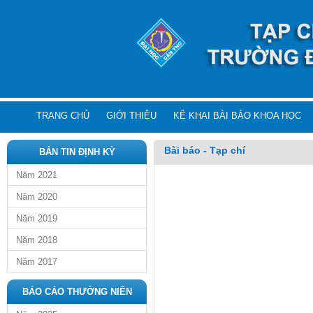
TRANG CHỦ
GIỚI THIỆU
KÊ KHAI BÀI BÁO KHOA HỌC
Bài báo - Tạp chí
BẢN TIN ĐỊNH KỲ
Năm 2021
Năm 2020
Năm 2019
Năm 2018
Năm 2017
BÁO CÁO THƯỜNG NIÊN