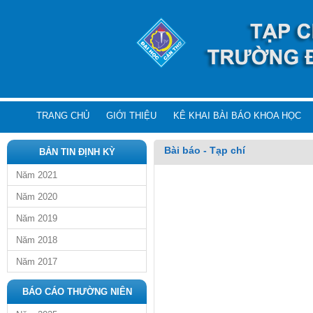
TRANG CHỦ
GIỚI THIỆU
KÊ KHAI BÀI BÁO KHOA HỌC
Bài báo - Tạp chí
BẢN TIN ĐỊNH KỲ
Năm 2021
Năm 2020
Năm 2019
Năm 2018
Năm 2017
BÁO CÁO THƯỜNG NIÊN