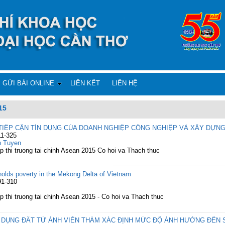
GỬI BÀI ONLINE
LIÊN KẾT
LIÊN HỆ
15
IẾP CẬN TÍN DỤNG CỦA DOANH NGHIỆP CÔNG NGHIỆP VÀ XÂY DỰN
11-325
h Tuyen
p thi truong tai chinh Asean 2015 Co hoi va Thach thuc
holds poverty in the Mekong Delta of Vietnam
91-310
p thi truong tai chinh Asean 2015 - Co hoi va Thach thuc
Ử DỤNG ĐẤT TỪ ẢNH VIỄN THÁM XÁC ĐỊNH MỨC ĐỘ ẢNH HƯỞNG ĐẾN 