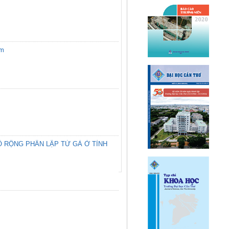
am
PHỔ RỘNG PHÂN LẬP TỪ GÀ Ở TỈNH