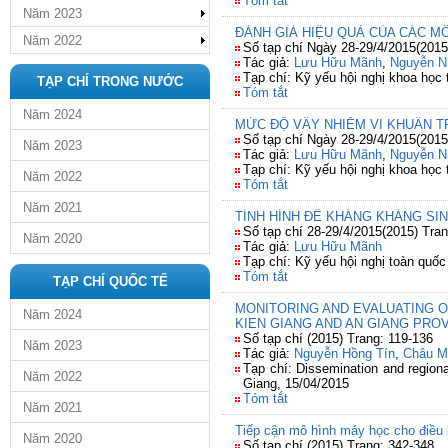
Tóm tắt
Năm 2023
ĐÁNH GIÁ HIỆU QUẢ CỦA CÁC MÔ
Năm 2022
Số tạp chí Ngày 28-29/4/2015(2015
Tác giả:
Lưu Hữu Mãnh
,
Nguyễn N
Tạp chí: Kỹ yếu hội nghị khoa học
TẠP CHÍ TRONG NƯỚC
Tóm tắt
Năm 2024
MỨC ĐỘ VẤY NHIỄM VI KHUẨN T
Số tạp chí Ngày 28-29/4/2015(2015
Năm 2023
Tác giả:
Lưu Hữu Mãnh
,
Nguyễn N
Tạp chí: Kỹ yếu hội nghị khoa học
Năm 2022
Tóm tắt
Năm 2021
TÌNH HÌNH ĐỀ KHÁNG KHÁNG SIN
Số tạp chí 28-29/4/2015(2015) Tra
Năm 2020
Tác giả:
Lưu Hữu Mãnh
Tạp chí: Kỹ yếu hội nghị toàn quố
Tóm tắt
TẠP CHÍ QUỐC TẾ
MONITORING AND EVALUATING O
Năm 2024
KIEN GIANG AND AN GIANG PRO
Số tạp chí (2015) Trang: 119-136
Năm 2023
Tác giả:
Nguyễn Hồng Tín
,
Châu M
Tạp chí: Dissemination and regiona
Năm 2022
Giang, 15/04/2015
Tóm tắt
Năm 2021
Tiếp cận mô hình máy học cho điều
Năm 2020
Số tạp chí (2015) Trang: 342-348