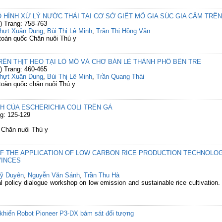
 HÌNH XỬ LÝ NƯỚC THẢI TẠI CƠ SỞ GIẾT MỔ GIA SÚC GIA CẦM TRÊN
) Trang: 758-763
hựt Xuân Dung
,
Bùi Thị Lê Minh
,
Trần Thị Hồng Vân
 toàn quốc Chăn nuôi Thú y
RÊN THỊT HEO TẠI LÒ MỔ VÀ CHƠ BÁN LẺ THÀNH PHỐ BẾN TRE
) Trang: 460-465
hựt Xuân Dung
,
Bùi Thị Lê Minh
,
Trần Quang Thái
 toàn quốc chăn nuôi Thú y
H CỦA ESCHERICHIA COLI TRÊN GÀ
ng: 125-129
c Chăn nuôi Thú y
F THE APPLICATION OF LOW CARBON RICE PRODUCTION TECHNOLOGI
VINCES
ỹ Duyên
,
Nguyễn Văn Sánh
,
Trần Thu Hà
l policy dialogue workshop on low emission and sustainable rice cultivation.
 khiển Robot Pioneer P3-DX bám sát đối tượng