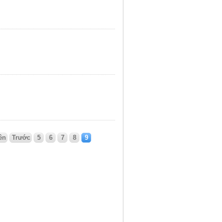
ên
Trước
5
6
7
8
9