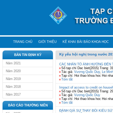
TRANG CHỦ
GIỚI THIỆU
KÊ KHAI BÀI BÁO KHOA HỌC
Kỷ yếu hội nghị trong nước 20
BẢN TIN ĐỊNH KỲ
Năm 2021
CÁC NHÂN TỐ ẢNH HƯỞNG ĐẾN T
Số tạp chí Dac biet(2015) Trang: 3
Năm 2020
Tác giả:
Vương Quốc Duy
,
Le Min
Tạp chí: Hoi thao khoa hoc Hoi nha
Năm 2019
Tóm tắt
Năm 2018
Impact of access to credit on house
Số tạp chí Dac biet(2015) Trang: 2
Năm 2017
Tác giả:
Vương Quốc Duy
Tạp chí: Hoi thao khoa hoc Hoi nha
Tóm tắt
BÁO CÁO THƯỜNG NIÊN
ĐÁNH GIÁ SỰ THAY ĐỔI KIỂU S