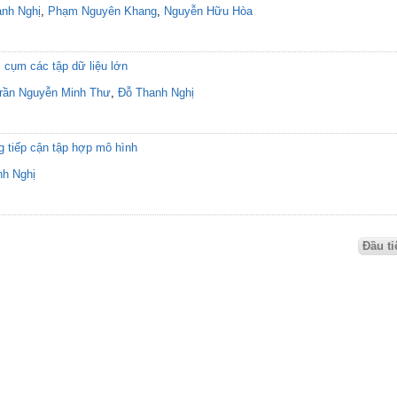
nh Nghị
,
Phạm Nguyên Khang
,
Nguyễn Hữu Hòa
 cụm các tập dữ liệu lớn
rần Nguyễn Minh Thư
,
Đỗ Thanh Nghị
 tiếp cận tập hợp mô hình
nh Nghị
Đầu ti