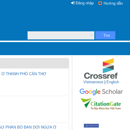
Đăng nhập
Hướng dẫn
Tìm
G Ở THÀNH PHỐ CẦN THƠ
Vietnamese
|
English
SỰ PHÂN BỐ ĐÀN DƠI NGỰA Ở