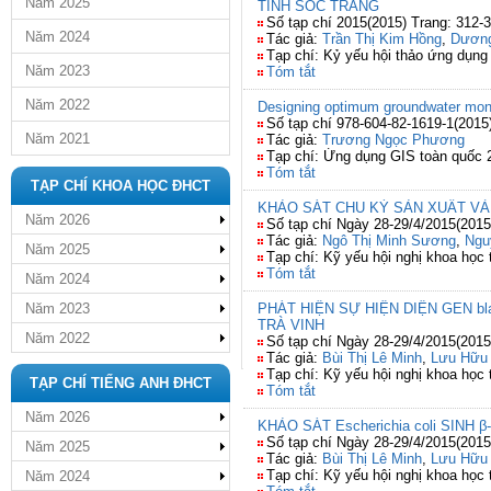
Năm 2025
TỈNH SÓC TRĂNG
Số tạp chí 2015(2015) Trang: 312-
Năm 2024
Tác giả:
Trần Thị Kim Hồng
,
Dương
Tạp chí: Kỷ yếu hội thảo ứng dụng
Năm 2023
Tóm tắt
Năm 2022
Designing optimum groundwater monit
Số tạp chí 978-604-82-1619-1(2015
Năm 2021
Tác giả:
Trương Ngọc Phương
Tạp chí: Ứng dụng GIS toàn quốc 
Tóm tắt
TẠP CHÍ KHOA HỌC ĐHCT
KHẢO SÁT CHU KỲ SẢN XUẤT VÀ 
Năm 2026
Số tạp chí Ngày 28-29/4/2015(2015
Tác giả:
Ngô Thị Minh Sương
,
Ngu
Năm 2025
Tạp chí: Kỹ yếu hội nghị khoa học
Tóm tắt
Năm 2024
Năm 2023
PHÁT HIỆN SỰ HIỆN DIỆN GEN bla
TRÀ VINH
Năm 2022
Số tạp chí Ngày 28-29/4/2015(2015
Tác giả:
Bùi Thị Lê Minh
,
Lưu Hữu
Tạp chí: Kỹ yếu hội nghị khoa học
TẠP CHÍ TIẾNG ANH ĐHCT
Tóm tắt
Năm 2026
KHẢO SÁT Escherichia coli SIN
Số tạp chí Ngày 28-29/4/2015(2015
Năm 2025
Tác giả:
Bùi Thị Lê Minh
,
Lưu Hữu
Tạp chí: Kỹ yếu hội nghị khoa học 
Năm 2024