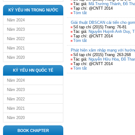
Tác giả:
Mã Trường Thành
,
Đỗ Tha
Tạp chí: @CNTT 2014
KỶ YẾU HN TRONG NƯỚC
Tóm tắt
Năm 2024
Giải thuật DBSCAN cải tiến cho gom
Số tạp chí (2015) Trang: 76-81
Năm 2023
Tác giả:
Nguyễn Huỳnh Anh Duy
,
T
Tạp chí: @CNTT 2014
Năm 2022
Tóm tắt
Năm 2021
Phát hiện xâm nhập mạng với hướng
Số tạp chí (2015) Trang: 263-268
Năm 2020
Tác giả:
Nguyễn Hữu Hòa
,
Đỗ Tha
Tạp chí: @CNTT 2014
Tóm tắt
KỶ YẾU HN QUỐC TẾ
Năm 2024
Năm 2023
Năm 2022
Năm 2021
Năm 2020
BOOK CHAPTER