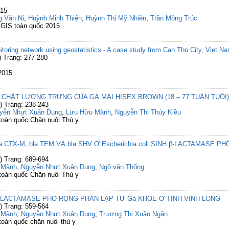
315
 Văn Ni
,
Huỳnh Minh Thiện
,
Huỳnh Thị Mỹ Nhiên
,
Trần Mộng Trúc
 GIS toàn quốc 2015
oring network using geostatistics - A case study from Can Tho City, Viet N
) Trang: 277-280
2015
CHẤT LƯỢNG TRỨNG CỦA GÀ MÁI HISEX BROWN (18 – 77 TUẦN TUỔI)
) Trang: 238-243
yễn Nhựt Xuân Dung
,
Lưu Hữu Mãnh
,
Nguyễn Thị Thúy Kiều
 toàn quốc Chăn nuôi Thú y
 CTX-M, bla TEM VÀ bla SHV Ở Escherichia coli SINH β-LACTAMASE 
) Trang: 689-694
 Mãnh
,
Nguyễn Nhựt Xuân Dung
,
Ngô văn Thống
 toàn quốc Chăn nuôi Thú y
H β-LACTAMASE PHỔ RỘNG PHÂN LẬP TỪ Gà KHỎE Ở TỈNH VĨNH LONG
) Trang: 559-564
 Mãnh
,
Nguyễn Nhựt Xuân Dung
,
Trương Thị Xuân Ngân
toàn quốc chăn nuôi thú y