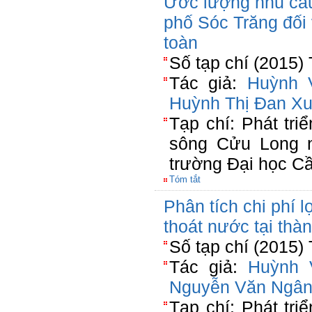
Ước lượng nhu cầu
phố Sóc Trăng đối 
toàn
Số tạp chí (2015)
Tác giả:
Huỳnh V
Huỳnh Thị Đan X
Tạp chí: Phát tri
sông Cửu Long n
trường Đại học C
Tóm tắt
Phân tích chi phí l
thoát nước tại th
Số tạp chí (2015)
Tác giả:
Huỳnh 
Nguyễn Văn Ngâ
Tạp chí: Phát tri