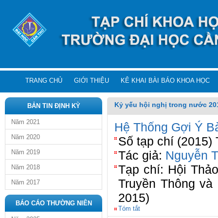
TRANG CHỦ
GIỚI THIỆU
KÊ KHAI BÀI BÁO KHOA HỌC
Kỷ yếu hội nghị trong nước 20
BẢN TIN ĐỊNH KỲ
Năm 2021
Hệ Thống Gợi Ý B
Năm 2020
Số tạp chí (2015)
Năm 2019
Tác giả:
Nguyễn T
Tạp chí: Hội Thả
Năm 2018
Truyền Thông và
Năm 2017
2015)
BÁO CÁO THƯỜNG NIÊN
Tóm tắt