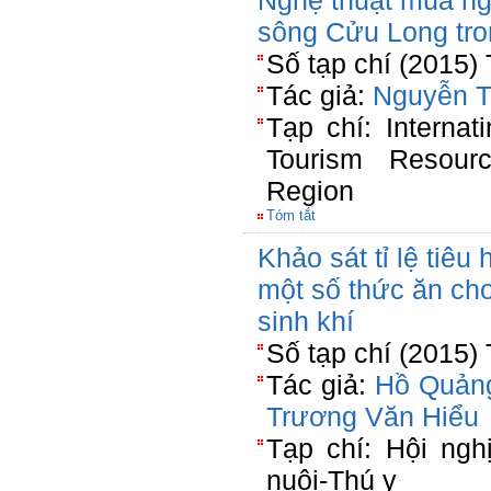
Nghệ thuật múa n
sông Cửu Long tron
Số tạp chí (2015)
Tác giả:
Nguyễn T
Tạp chí: Internat
Tourism Resou
Region
Tóm tắt
Khảo sát tỉ lệ tiêu
một số thức ăn cho 
sinh khí
Số tạp chí (2015)
Tác giả:
Hồ Quản
Trương Văn Hiểu
Tạp chí: Hội ng
nuôi-Thú y