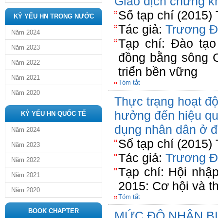
Giao dịch chứng k
Số tạp chí (2015)
KỶ YẾU HN TRONG NƯỚC
Tác giả:
Trương Đ
Năm 2024
Tạp chí: Đào tạ
Năm 2023
đồng bằng sông C
Năm 2022
triển bền vững
Năm 2021
Tóm tắt
Năm 2020
Thực trạng hoạt đ
hưởng đến hiệu qu
KỶ YẾU HN QUỐC TẾ
dụng nhân dân ở 
Năm 2024
Số tạp chí (2015)
Năm 2023
Tác giả:
Trương Đ
Năm 2022
Tạp chí: Hội nhậ
Năm 2021
2015: Cơ hội và t
Năm 2020
Tóm tắt
BOOK CHAPTER
MỨC ĐỘ NHẬN BI