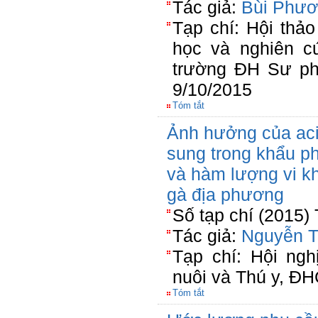
Tác giả:
Bùi Phươ
Tạp chí: Hội thả
học và nghiên c
trường ĐH Sư ph
9/10/2015
Tóm tắt
Ảnh hưởng của ac
sung trong khẩu ph
và hàm lượng vi k
gà địa phương
Số tạp chí (2015)
Tác giả:
Nguyễn T
Tạp chí: Hội ng
nuôi và Thú y, ĐH
Tóm tắt