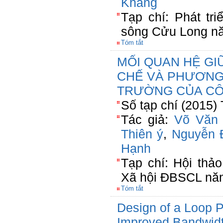
Khang
Tạp chí: Phát tr
sông Cửu Long n
Tóm tắt
MỐI QUAN HỆ G
CHẾ VÀ PHƯƠNG 
TRƯỜNG CỦA CÔ
Số tạp chí (2015)
Tác giả:
Võ Văn
Thiên ý
,
Nguyễn 
Hạnh
Tạp chí: Hội thảo
Xã hội ĐBSCL nă
Tóm tắt
Design of a Loop 
Improved Bandwid