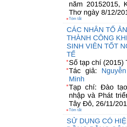
năm 20152015, K
Thơ ngày 8/12/20
Tóm tắt
CÁC NHÂN TỐ Ả
THÀNH CÔNG KHI
SINH VIÊN TỐT 
TẾ
Số tạp chí (2015)
Tác giả:
Nguyễn
Minh
Tạp chí: Đào t
nhập và Phát tri
Tây Đô, 26/11/20
Tóm tắt
SỬ DỤNG CÓ HIỆ