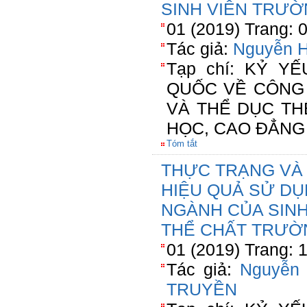
SINH VIÊN TRƯỜ
01 (2019) Trang: 
Tác giả:
Nguyễn H
Tạp chí: KỶ Y
QUỐC VỀ CÔNG 
VÀ THỂ DỤC TH
HỌC, CAO ĐẲNG
Tóm tắt
THỰC TRẠNG VÀ
HIỆU QUẢ SỬ DỤ
NGÀNH CỦA SINH
THỂ CHẤT TRƯỜ
01 (2019) Trang: 
Tác giả:
Nguyễn 
TRUYỀN