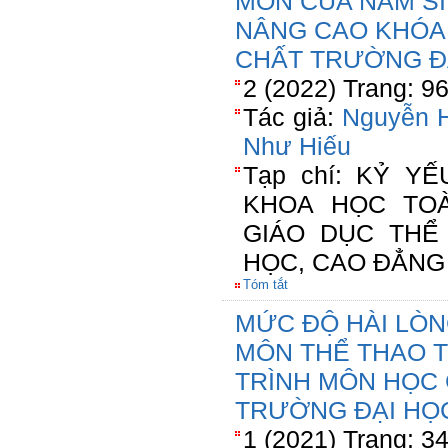
MÔN CỦA NAM S
NÂNG CAO KHÓA 
CHẤT TRƯỜNG Đ
2 (2022) Trang: 9
Tác giả:
Nguyễn H
Như Hiếu
Tạp chí: KỶ Y
KHOA HỌC TO
GIÁO DỤC THỂ
HỌC, CAO ĐẲNG
Tóm tắt
MỨC ĐỘ HÀI LÒN
MÔN THỂ THAO 
TRÌNH MÔN HỌC 
TRƯỜNG ĐẠI HỌ
1 (2021) Trang: 3