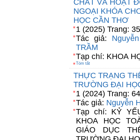
CHẤT VÀ HOẠT Đ
NGOẠI KHÓA CHO
HỌC CẦN THƠ
1 (2025) Trang: 3
Tác giả:
Nguyễn
TRẦM
Tạp chí: KHOA 
Tóm tắt
THỰC TRẠNG THỂ
TRƯỜNG ĐẠI HỌ
1 (2024) Trang: 6
Tác giả:
Nguyễn H
Tạp chí: KỶ Y
KHOA HỌC TO
GIÁO DỤC TH
TRƯỜNG ĐẠI HỌ