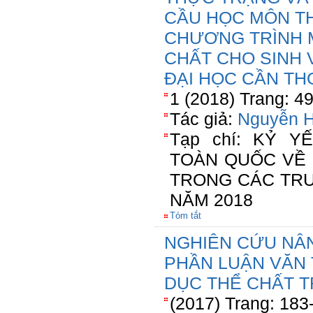
CẦU HỌC MÔN T
CHƯƠNG TRÌNH 
CHẤT CHO SINH 
ĐẠI HỌC CẦN TH
1 (2018) Trang: 4
Tác giả:
Nguyễn H
Tạp chí: KỶ 
TOÀN QUỐC VỀ 
TRONG CÁC TRƯ
NĂM 2018
Tóm tắt
NGHIÊN CỨU NÂ
PHẦN LUẬN VĂN 
DỤC THỂ CHẤT 
(2017) Trang: 183