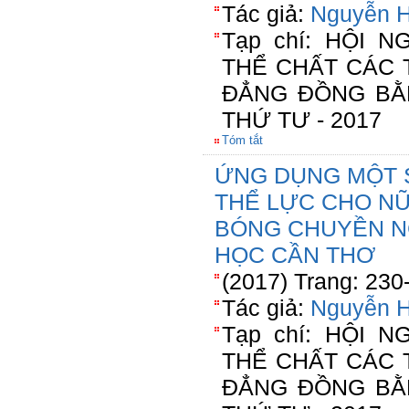
Tác giả:
Nguyễn H
Tạp chí: HỘI 
THỂ CHẤT CÁC 
ĐẲNG ĐỒNG BẰ
THỨ TƯ - 2017
Tóm tắt
ỨNG DỤNG MỘT S
THỂ LỰC CHO N
BÓNG CHUYỀN NG
HỌC CẦN THƠ
(2017) Trang: 230
Tác giả:
Nguyễn H
Tạp chí: HỘI 
THỂ CHẤT CÁC 
ĐẲNG ĐỒNG BẰ