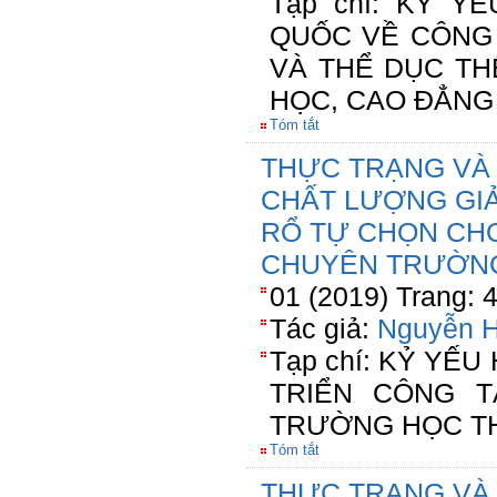
Tạp chí: KỶ Y
QUỐC VỀ CÔNG 
VÀ THỂ DỤC TH
HỌC, CAO ĐẲNG
Tóm tắt
THỰC TRẠNG VÀ 
CHẤT LƯỢNG GIẢ
RỔ TỰ CHỌN CHO
CHUYÊN TRƯỜNG
01 (2019) Trang: 
Tác giả:
Nguyễn H
Tạp chí: KỶ YẾ
TRIỂN CÔNG 
TRƯỜNG HỌC TH
Tóm tắt
THỰC TRẠNG VÀ