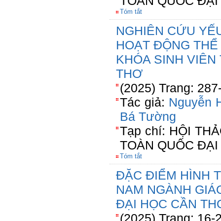
TOÀN QUỐC ĐẠI
Tóm tắt
NGHIÊN CỨU YẾ
HOẠT ĐỘNG THỂ
KHÓA SINH VIÊN
THƠ
(2025) Trang: 287
Tác giả:
Nguyễn H
Bá Tường
Tạp chí: HỘI T
TOÀN QUỐC ĐẠI
Tóm tắt
ĐẶC ĐIỂM HÌNH T
NAM NGÀNH GIÁ
ĐẠI HỌC CẦN TH
(2025) Trang: 16-