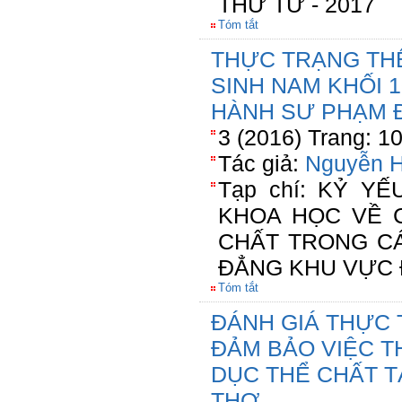
THỨ TƯ - 2017
Tóm tắt
THỰC TRẠNG TH
SINH NAM KHỐI 
HÀNH SƯ PHẠM 
3 (2016) Trang: 1
Tác giả:
Nguyễn H
Tạp chí: KỶ Y
KHOA HỌC VỀ 
CHẤT TRONG C
ĐẲNG KHU VỰC 
Tóm tắt
ĐÁNH GIÁ THỰC 
ĐẢM BẢO VIỆC T
DỤC THỂ CHẤT T
THƠ