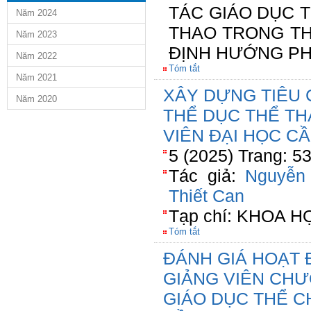
TÁC GIÁO DỤC 
Năm 2024
THAO TRONG TH
Năm 2023
ĐỊNH HƯỚNG PH
Năm 2022
Tóm tắt
Năm 2021
XÂY DỰNG TIÊU 
Năm 2020
THỂ DỤC THỂ TH
VIÊN ĐẠI HỌC C
5 (2025) Trang: 5
Tác giả:
Nguyễn
Thiết Can
Tạp chí: KHOA 
Tóm tắt
ĐÁNH GIÁ HOẠT 
GIẢNG VIÊN CH
GIÁO DỤC THỂ C