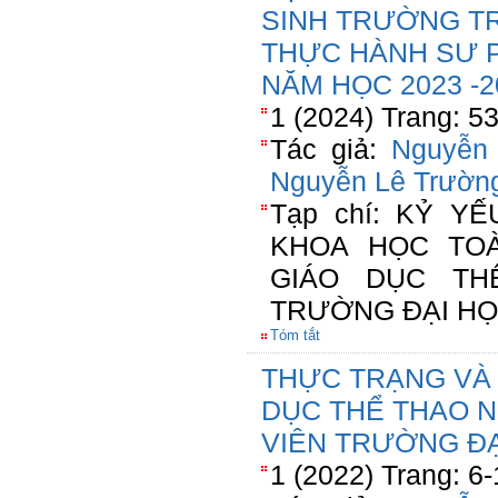
SINH TRƯỜNG T
THỰC HÀNH SƯ 
NĂM HỌC 2023 -2
1 (2024) Trang: 5
Tác giả:
Nguyễn 
Nguyễn Lê Trườn
Tạp chí: KỶ Y
KHOA HỌC TO
GIÁO DỤC TH
TRƯỜNG ĐẠI HỌ
Tóm tắt
THỰC TRẠNG VÀ 
DỤC THỂ THAO N
VIÊN TRƯỜNG ĐẠ
1 (2022) Trang: 6