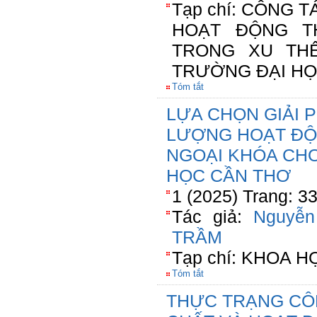
Tạp chí: CÔNG 
HOẠT ĐỘNG T
TRONG XU TH
TRƯỜNG ĐẠI HỌ
Tóm tắt
LỰA CHỌN GIẢI 
LƯỢNG HOẠT ĐỘ
NGOẠI KHÓA CHO
HỌC CẦN THƠ
1 (2025) Trang: 3
Tác giả:
Nguyễn
TRẦM
Tạp chí: KHOA 
Tóm tắt
THỰC TRẠNG CÔ