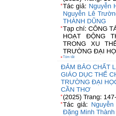
Tác giả:
Nguyễn H
Nguyễn Lê Trườ
THÀNH DŨNG
Tạp chí: CÔNG 
HOẠT ĐỘNG T
TRONG XU TH
TRƯỜNG ĐẠI HỌ
Tóm tắt
ĐẢM BẢO CHẤT 
GIÁO DỤC THỂ C
TRƯỜNG ĐẠI HỌ
CẦN THƠ
(2025) Trang: 147
Tác giả:
Nguyễn 
Đặng Minh Thành