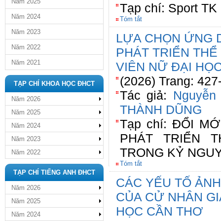
Năm 2025
Tạp chí: Sport TK
Năm 2024
Tóm tắt
Năm 2023
LỰA CHỌN ỨNG D
Năm 2022
PHÁT TRIỂN THỂ
Năm 2021
VIÊN NỮ ĐẠI HỌ
(2026) Trang: 427
TẠP CHÍ KHOA HỌC ĐHCT
Tác giả:
Nguyễn 
Năm 2026
THÀNH DŨNG
Năm 2025
Tạp chí: ĐỔI M
Năm 2024
PHÁT TRIỂN 
Năm 2023
TRONG KỶ NGU
Năm 2022
Tóm tắt
TẠP CHÍ TIẾNG ANH ĐHCT
CÁC YẾU TỐ ẢNH
Năm 2026
CỦA CỬ NHÂN GI
Năm 2025
HỌC CẦN THƠ
Năm 2024