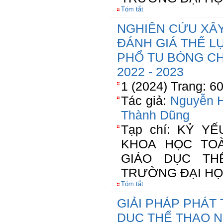
Tóm tắt
NGHIÊN CỨU XÂ
ĐÁNH GIÁ THỂ L
PHỔ TU BÓNG C
2022 - 2023
1 (2024) Trang: 6
Tác giả:
Nguyễn H
Thành Dũng
Tạp chí: KỶ Y
KHOA HỌC TO
GIÁO DỤC TH
TRƯỜNG ĐẠI HỌ
Tóm tắt
GIẢI PHÁP PHÁT
DỤC THỂ THAO 