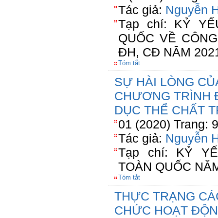
Tác giả:
Nguyễn H
Tạp chí: KỶ Y
QUỐC VỀ CÔNG
ĐH, CĐ NĂM 202
Tóm tắt
SỰ HÀI LÒNG CỦ
CHƯƠNG TRÌNH 
DỤC THỂ CHẤT 
01 (2020) Trang: 
Tác giả:
Nguyễn H
Tạp chí: KỶ 
TOÀN QUỐC NĂM
Tóm tắt
THỰC TRẠNG CÁC
CHỨC HOẠT ĐỘN