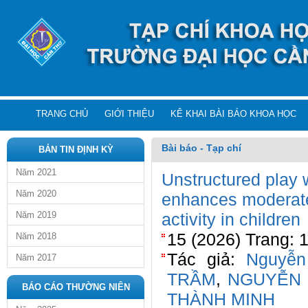
TRANG CHỦ
GIỚI THIỆU
KÊ KHAI BÀI BÁO KHOA HỌC
Bài báo - Tạp chí
BẢN TIN ĐỊNH KỲ
Năm 2021
Unstructured play 
Năm 2020
enhances moderate
Năm 2019
activity in children
15 (2026) Trang: 
Năm 2018
Tác giả:
Nguyễn
Năm 2017
TRẦM
,
NGUYỄN
BÁO CÁO THƯỜNG NIÊN
THÀNH MINH