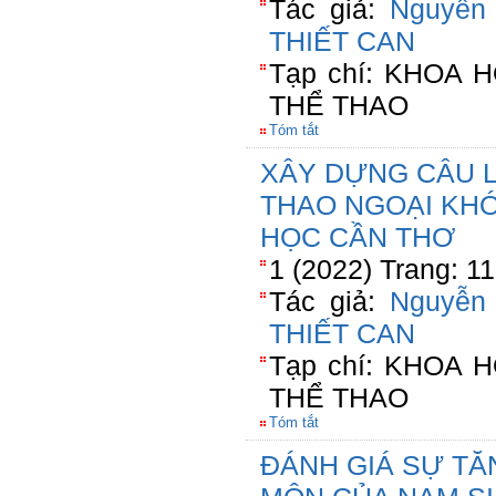
Tác giả:
Nguyễn 
THIẾT CAN
Tạp chí: KHOA
THỂ THAO
Tóm tắt
XÂY DỰNG CÂU L
THAO NGOẠI KHÓ
HỌC CẦN THƠ
1 (2022) Trang: 1
Tác giả:
Nguyễn 
THIẾT CAN
Tạp chí: KHOA
THỂ THAO
Tóm tắt
ĐÁNH GIÁ SỰ TĂ