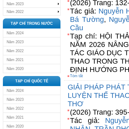
(2026) Trang: 132
Năm 2023
Tác giả:
Nguyễn H
Năm 2022
Bá Tường
,
Nguyễ
TẠP CHÍ TRONG NƯỚC
Cầu
Năm 2024
Tạp chí: HỘI 
Năm 2023
NĂM 2026 NÂN
Năm 2022
TÁC GIÁO DỤC 
THAO TRONG TH
Năm 2021
ĐỊNH HƯỚNG PH
Năm 2020
Tóm tắt
TẠP CHÍ QUỐC TẾ
GIẢI PHÁP PHÁT
Năm 2024
LUYỆN THỂ THAO
Năm 2023
THƠ
Năm 2022
(2026) Trang: 395
Năm 2021
Tác giả:
Nguyễ
Năm 2020
NHÂN
,
TRẦN PH