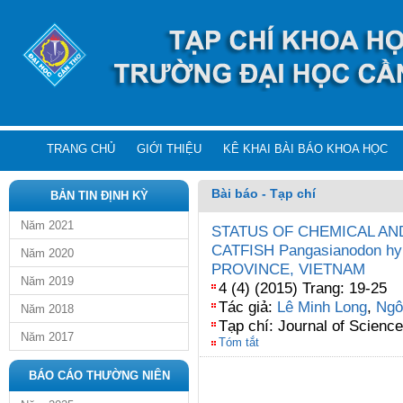
TRANG CHỦ
GIỚI THIỆU
KÊ KHAI BÀI BÁO KHOA HỌC
Bài báo - Tạp chí
BẢN TIN ĐỊNH KỲ
Năm 2021
STATUS OF CHEMICAL AND
CATFISH Pangasianodon h
Năm 2020
PROVINCE, VIETNAM
Năm 2019
4 (4) (2015) Trang: 19-25
Tác giả:
Lê Minh Long
,
Ngô
Năm 2018
Tạp chí: Journal of Science
Năm 2017
Tóm tắt
BÁO CÁO THƯỜNG NIÊN