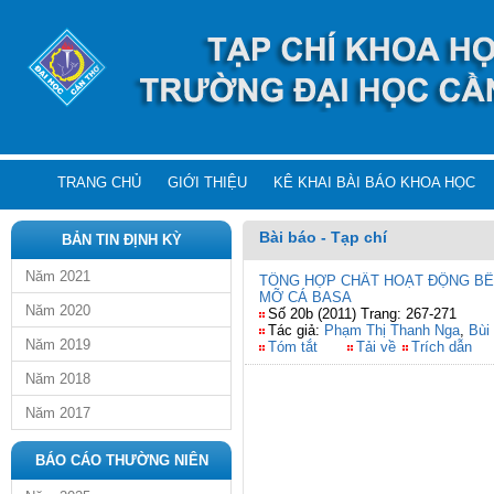
TRANG CHỦ
GIỚI THIỆU
KÊ KHAI BÀI BÁO KHOA HỌC
Bài báo - Tạp chí
BẢN TIN ĐỊNH KỲ
Năm 2021
TỔNG HỢP CHẤT HOẠT ĐỘNG B
MỠ CÁ BASA
Năm 2020
Số 20b (2011) Trang: 267-271
Tác giả:
Phạm Thị Thanh Nga
,
Bùi
Năm 2019
Tóm tắt
Tải về
Trích dẫn
Năm 2018
Năm 2017
BÁO CÁO THƯỜNG NIÊN