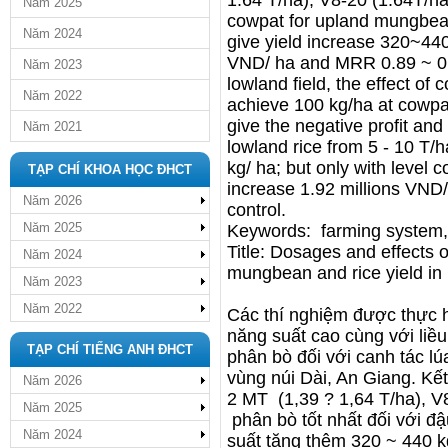
1.64 T/ha), V8-20 (1.64T/h
Năm 2025
cowpat for upland mungbea
Năm 2024
give yield increase 320~440 
VND/ ha and MRR 0.89 ~ 0.9
Năm 2023
lowland field, the effect o
Năm 2022
achieve 100 kg/ha at cowpat 
give the negative profit an
Năm 2021
lowland rice from 5 - 10 T/h
kg/ ha; but only with level c
TẠP CHÍ KHOA HỌC ĐHCT
increase 1.92 millions VND
Năm 2026
control.
Năm 2025
Keywords: farming system,
Title: Dosages and effects o
Năm 2024
mungbean and rice yield in
Năm 2023
Năm 2022
Các thí nghiệm được thực 
năng suất cao cùng với liều
TẠP CHÍ TIẾNG ANH ĐHCT
phân bò đối với canh tác l
vùng núi Dài, An Giang. Kế
Năm 2026
2 MT (1,39 ? 1,64 T/ha), V
Năm 2025
phân bò tốt nhất đối với đậ
Năm 2024
suất tăng thêm 320 ~ 440 kg