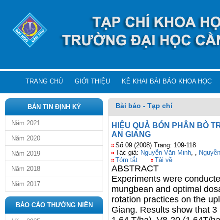
TRANG CHỦ
GIỚI THIỆU
KÊ KHAI BÀI BÁO KHOA HỌC
Bài báo - Tạp chí
BẢN TIN ĐỊNH KỲ
Năm 2021
HIỆU QUẢ BÓN PHÂN BÒ TR
AN GIANG
Năm 2020
Số 09 (2008) Trang: 109-118
Tác giả:
Nguyễn Văn Minh
,
,
Nguyễn
Năm 2019
Tóm tắt
Tải về
ABSTRACT
Năm 2018
Experiments were conducted 
Năm 2017
mungbean and optimal dosa
rotation practices on the u
BÁO CÁO THƯỜNG NIÊN
Giang. Results show that 3 