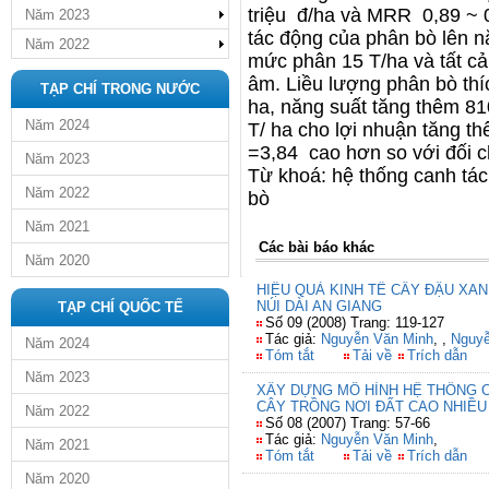
triệu đ/ha và MRR 0,89 ~ 0
Năm 2023
tác động của phân bò lên n
Năm 2022
mức phân 15 T/ha và tất c
âm. Liều lượng phân bò thí
TẠP CHÍ TRONG NƯỚC
ha, năng suất tăng thêm 81
Năm 2024
T/ ha cho lợi nhuận tăng th
=3,84 cao hơn so với đối 
Năm 2023
Từ khoá: hệ thống canh tác
Năm 2022
bò
Năm 2021
Các bài báo khác
Năm 2020
HIỆU QUẢ KINH TẾ CÂY ĐẬU XA
NÚI DÀI AN GIANG
TẠP CHÍ QUỐC TẾ
Số 09 (2008) Trang: 119-127
Tác giả:
Nguyễn Văn Minh
,
,
Nguyễ
Năm 2024
Tóm tắt
Tải về
Trích dẫn
Năm 2023
XÂY DỰNG MÔ HÌNH HỆ THỐNG 
CÂY TRỒNG NƠI ĐẤT CAO NHIỀU
Năm 2022
Số 08 (2007) Trang: 57-66
Tác giả:
Nguyễn Văn Minh
,
Năm 2021
Tóm tắt
Tải về
Trích dẫn
Năm 2020