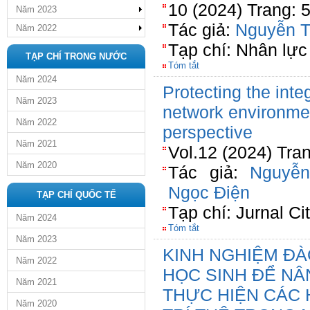
10 (2024) Trang: 
Năm 2023
Tác giả:
Nguyễn T
Năm 2022
Tạp chí: Nhân lực
TẠP CHÍ TRONG NƯỚC
Tóm tắt
Năm 2024
Protecting the integ
Năm 2023
network environme
Năm 2022
perspective
Năm 2021
Vol.12 (2024) Tra
Năm 2020
Tác giả:
Nguyễn
Ngọc Điện
TẠP CHÍ QUỐC TẾ
Tạp chí: Jurnal C
Năm 2024
Tóm tắt
Năm 2023
KINH NGHIỆM ĐÀ
Năm 2022
HỌC SINH ĐỂ NÂ
Năm 2021
THỰC HIỆN CÁC
Năm 2020