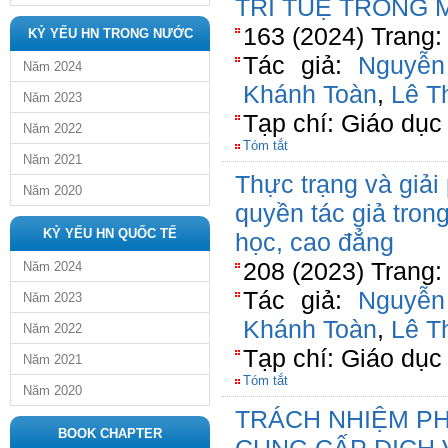
TRÍ TUỆ TRONG 
163 (2024) Trang:
KỶ YẾU HN TRONG NƯỚC
Tác giả:
Nguyễn
Năm 2024
Khánh Toàn
,
Lê T
Năm 2023
Tạp chí: Giáo dục
Năm 2022
Tóm tắt
Năm 2021
Thực trạng và giải
Năm 2020
quyền tác giả tron
KỶ YẾU HN QUỐC TẾ
học, cao đẳng
208 (2023) Trang:
Năm 2024
Tác giả:
Nguyễn
Năm 2023
Khánh Toàn
,
Lê T
Năm 2022
Tạp chí: Giáo dục
Năm 2021
Tóm tắt
Năm 2020
TRÁCH NHIỆM PH
BOOK CHAPTER