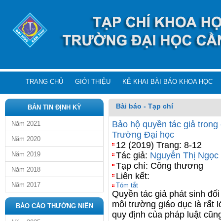
TRANG CHỦ
GIỚI THIỆU
KÊ KHAI BÀI BÁO KHOA HỌC
Bài báo - Tạp chí
BẢN TIN ĐỊNH KỲ
Bảo hộ quyền tác giả trong 
Năm 2021
Trường Đại học
Năm 2020
12 (2019) Trang: 8-12
Năm 2019
Tác giả:
Nguyễn Thị Ngọc
Tạp chí: Công thương
Năm 2018
Liên kết:
Năm 2017
Tóm tắt
Quyền tác giả phát sinh đố
môi trường giáo dục là rất l
BÁO CÁO THƯỜNG NIÊN
quy định của pháp luật cũn