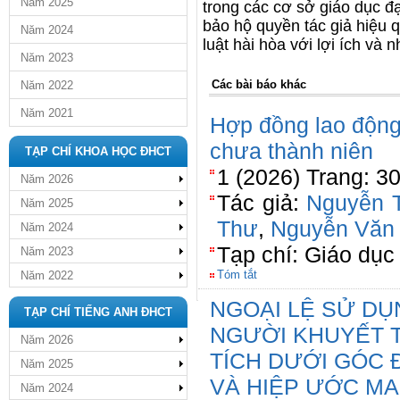
Năm 2025
trong các cơ sở giáo dục đ
bảo hộ quyền tác giả hiệu
Năm 2024
luật hài hòa với lợi ích và
Năm 2023
Các bài báo khác
Năm 2022
Năm 2021
Hợp đồng lao động 
chưa thành niên
TẠP CHÍ KHOA HỌC ĐHCT
1 (2026) Trang: 3
Năm 2026
Tác giả:
Nguyễn 
Năm 2025
Thư
,
Nguyễn Văn 
Năm 2024
Tạp chí: Giáo dục
Năm 2023
Tóm tắt
Năm 2022
NGOẠI LỆ SỬ D
TẠP CHÍ TIẾNG ANH ĐHCT
NGƯỜI KHUYẾT T
Năm 2026
TÍCH DƯỚI GÓC 
Năm 2025
VÀ HIỆP ƯỚC M
Năm 2024