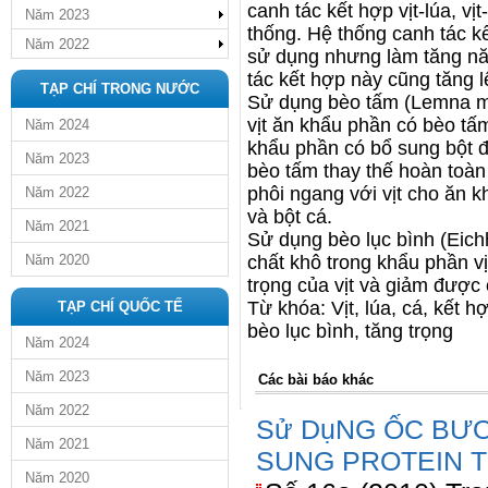
canh tác kết hợp vịt-lúa, vị
Năm 2023
thống. Hệ thống canh tác 
Năm 2022
sử dụng nhưng làm tăng năn
tác kết hợp này cũng tăng l
TẠP CHÍ TRONG NƯỚC
Sử dụng bèo tấm (Lemna mino
vịt ăn khẩu phần có bèo tấ
Năm 2024
khẩu phần có bổ sung bột đ
Năm 2023
bèo tấm thay thế hoàn toàn p
phôi ngang với vịt cho ăn 
Năm 2022
và bột cá.
Năm 2021
Sử dụng bèo lục bình (Eichh
Năm 2020
chất khô trong khẩu phần v
trọng của vịt và giảm được 
Từ khóa: Vịt, lúa, cá, kết h
TẠP CHÍ QUỐC TẾ
bèo lục bình, tăng trọng
Năm 2024
Năm 2023
Các bài báo khác
Năm 2022
Sử DụNG ỐC BƯƠ
Năm 2021
SUNG PROTEIN T
Năm 2020