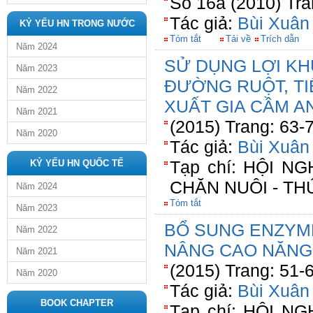
Số 16a (2010) Tra
Tác giả:
Bùi Xuân
KỶ YẾU HN TRONG NƯỚC
Tóm tắt
Tải về
Trích dẫn
Năm 2024
SỬ DỤNG LỢI KH
Năm 2023
ĐƯỜNG RUỘT, TI
Năm 2022
XUẤT GIA CẦM A
Năm 2021
(2015) Trang: 63-
Năm 2020
Tác giả:
Bùi Xuân
Tạp chí: HỘI 
KỶ YẾU HN QUỐC TẾ
CHĂN NUÔI - TH
Năm 2024
Tóm tắt
Năm 2023
BỔ SUNG ENZYM
Năm 2022
NÂNG CAO NĂNG
Năm 2021
(2015) Trang: 51-
Năm 2020
Tác giả:
Bùi Xuân
BOOK CHAPTER
Tạp chí: HỘI 