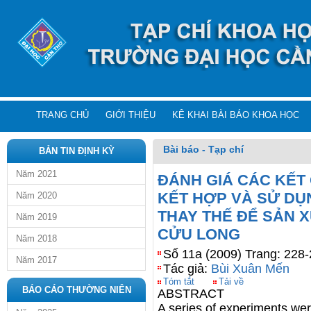
TRANG CHỦ
GIỚI THIỆU
KÊ KHAI BÀI BÁO KHOA HỌC
Bài báo - Tạp chí
BẢN TIN ĐỊNH KỲ
Năm 2021
ĐÁNH GIÁ CÁC KẾT
KẾT HỢP VÀ SỬ DỤ
Năm 2020
THAY THẾ ĐỂ SẢN 
Năm 2019
CỬU LONG
Năm 2018
Số 11a (2009) Trang: 228
Năm 2017
Tác giả:
Bùi Xuân Mến
Tóm tắt
Tải về
BÁO CÁO THƯỜNG NIÊN
ABSTRACT
A series of experiments we