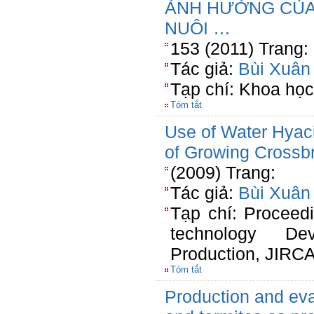
ẢNH HƯỞNG CỦ
NUÔI …
153 (2011) Trang:
Tác giả:
Bùi Xuân
Tạp chí: Khoa học
Tóm tắt
Use of Water Hyac
of Growing Cross
(2009) Trang:
Tác giả:
Bùi Xuân
Tạp chí: Proceed
technology De
Production, JIRC
Tóm tắt
Production and eval