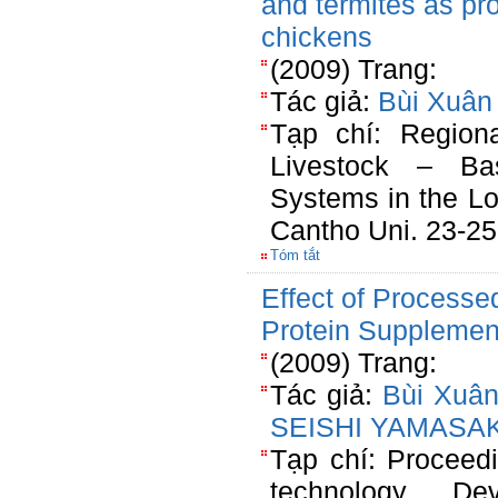
and termites as pr
chickens
(2009) Trang:
Tác giả:
Bùi Xuân
Tạp chí: Region
Livestock – Ba
Systems in the 
Cantho Uni. 23-2
Tóm tắt
Effect of Processe
Protein Supplement
(2009) Trang:
Tác giả:
Bùi Xuâ
SEISHI YAMASAK
Tạp chí: Proceed
technology De