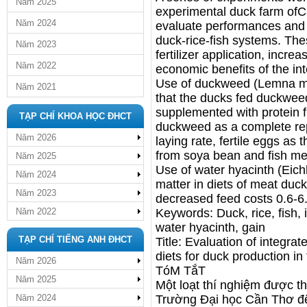
Năm 2025
experimental duck farm ofC
Năm 2024
evaluate performances and e
duck-rice-fish systems. Th
Năm 2023
fertilizer application, incre
Năm 2022
economic benefits of the int
Use of duckweed (Lemna mi
Năm 2021
that the ducks fed duckweed
supplemented with protein 
TẠP CHÍ KHOA HỌC ĐHCT
duckweed as a complete re
Năm 2026
laying rate, fertile eggs as
from soya bean and fish m
Năm 2025
Use of water hyacinth (Eich
Năm 2024
matter in diets of meat duck
Năm 2023
decreased feed costs 0.6-6.
Năm 2022
Keywords: Duck, rice, fish, 
water hyacinth, gain
TẠP CHÍ TIẾNG ANH ĐHCT
Title: Evaluation of integra
diets for duck production i
Năm 2026
TóM TắT
Năm 2025
Một loạt thí nghiệm được th
Năm 2024
Trường Đại học Cần Thơ đ