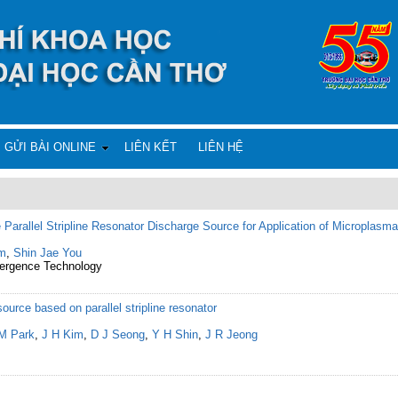
GỬI BÀI ONLINE
LIÊN KẾT
LIÊN HỆ
Parallel Stripline Resonator Discharge Source for Application of Microplas
im
,
Shin Jae You
vergence Technology
urce based on parallel stripline resonator
M Park
,
J H Kim
,
D J Seong
,
Y H Shin
,
J R Jeong