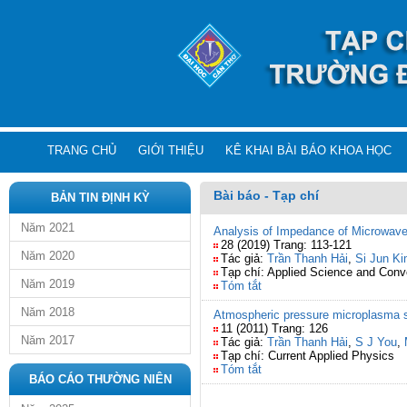
TRANG CHỦ
GIỚI THIỆU
KÊ KHAI BÀI BÁO KHOA HỌC
Bài báo - Tạp chí
BẢN TIN ĐỊNH KỲ
Năm 2021
Analysis of Impedance of Microwave 
28 (2019) Trang: 113-121
Năm 2020
Tác giả:
Trần Thanh Hải
,
Si Jun K
Tạp chí: Applied Science and Con
Năm 2019
Tóm tắt
Năm 2018
Atmospheric pressure microplasma so
11 (2011) Trang: 126
Năm 2017
Tác giả:
Trần Thanh Hải
,
S J You
,
Tạp chí: Current Applied Physics
Tóm tắt
BÁO CÁO THƯỜNG NIÊN