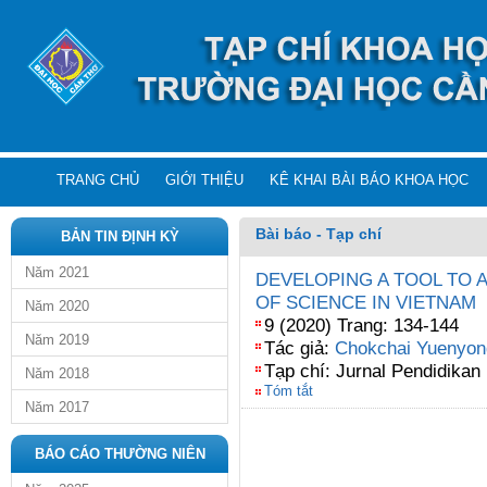
TRANG CHỦ
GIỚI THIỆU
KÊ KHAI BÀI BÁO KHOA HỌC
Bài báo - Tạp chí
BẢN TIN ĐỊNH KỲ
Năm 2021
DEVELOPING A TOOL TO 
OF SCIENCE IN VIETNAM
Năm 2020
9 (2020) Trang: 134-144
Năm 2019
Tác giả:
Chokchai Yuenyon
Tạp chí: Jurnal Pendidikan
Năm 2018
Tóm tắt
Năm 2017
BÁO CÁO THƯỜNG NIÊN