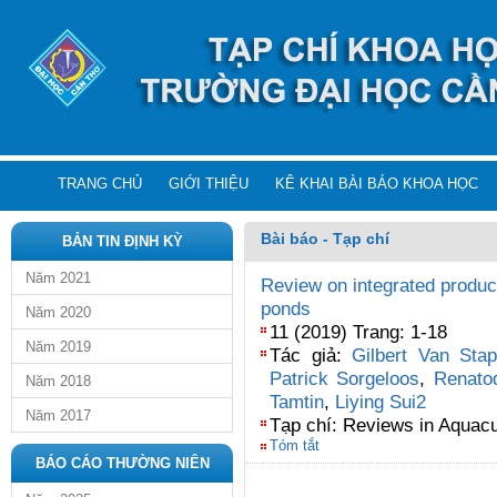
TRANG CHỦ
GIỚI THIỆU
KÊ KHAI BÀI BÁO KHOA HỌC
Bài báo - Tạp chí
BẢN TIN ĐỊNH KỲ
Năm 2021
Review on integrated product
ponds
Năm 2020
11 (2019) Trang: 1-18
Năm 2019
Tác giả:
Gilbert Van Sta
Patrick Sorgeloos
,
Renato
Năm 2018
Tamtin
,
Liying Sui2
Năm 2017
Tạp chí: Reviews in Aquacu
Tóm tắt
BÁO CÁO THƯỜNG NIÊN