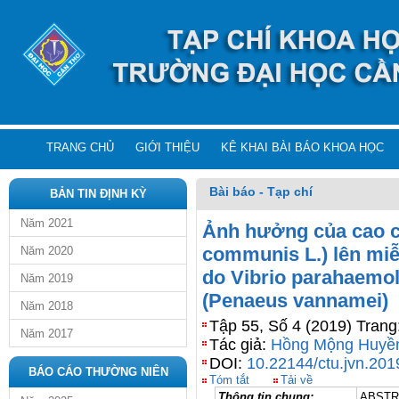
TRANG CHỦ
GIỚI THIỆU
KÊ KHAI BÀI BÁO KHOA HỌC
Bài báo - Tạp chí
BẢN TIN ĐỊNH KỲ
Năm 2021
Ảnh hưởng của cao ch
communis L.) lên miễ
Năm 2020
do Vibrio parahaemol
Năm 2019
(Penaeus vannamei)
Năm 2018
Tập 55, Số 4 (2019) Trang
Năm 2017
Tác giả:
Hồng Mộng Huyề
DOI:
10.22144/ctu.jvn.201
BÁO CÁO THƯỜNG NIÊN
Tóm tắt
Tải về
Thông tin chung:
ABSTR