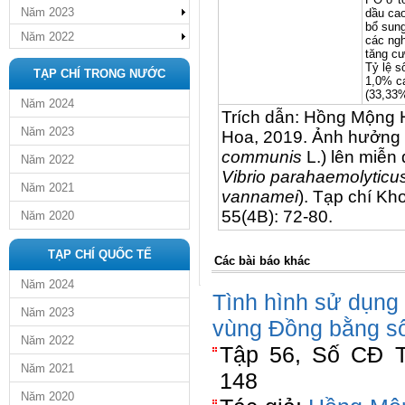
Năm 2023
dầu cao
bổ sung
Năm 2022
các ngh
tăng c
Tỷ lệ 
TẠP CHÍ TRONG NƯỚC
1,0% ca
(33,33%
Năm 2024
Trích dẫn: Hồng Mộng 
Năm 2023
Hoa, 2019. Ảnh hưởng c
communis
L.) lên miễn
Năm 2022
Vibrio parahaemolyticu
Năm 2021
vannamei
). Tạp chí K
55(4B): 72-80.
Năm 2020
TẠP CHÍ QUỐC TẾ
Các bài báo khác
Năm 2024
Tình hình sử dụng 
Năm 2023
vùng Đồng bằng s
Năm 2022
Tập 56, Số CĐ T
Năm 2021
148
Năm 2020