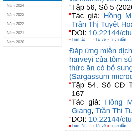
Tập 56, Số 5 (202
Năm 2024
Tác giả:
Hồng M
Năm 2023
Trần Thị Tuyết Ho
Năm 2022
DOI:
10.22144/ctu
Năm 2021
Tóm tắt
Tải về
Trích dẫn
Năm 2020
Đáp ứng miễn dịch
harveyi của tôm s
thức ăn có bổ sung
(Sargassum micro
Tập 54, Số CĐ T
167
Tác giả:
Hồng M
Giang
,
Trần Thị T
DOI:
10.22144/ctu
Tóm tắt
Tải về
Trích dẫn