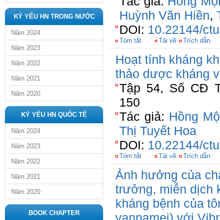
Tác giả:
Hồng Mộ
Huỳnh Văn Hiền
,
KỶ YẾU HN TRONG NƯỚC
DOI:
10.22144/ctu
Năm 2024
Tóm tắt
Tải về
Trích dẫn
Năm 2023
Hoạt tính kháng kh
Năm 2022
thảo dược kháng v
Năm 2021
Tập 54, Số CĐ T
Năm 2020
150
Tác giả:
Hồng Mộ
KỶ YẾU HN QUỐC TẾ
Thị Tuyết Hoa
Năm 2024
DOI:
10.22144/ctu
Năm 2023
Tóm tắt
Tải về
Trích dẫn
Năm 2022
Ảnh hưởng của chấ
Năm 2021
trưởng, miễn dịch
Năm 2020
kháng bệnh của tô
BOOK CHAPTER
vannamei) với Vib