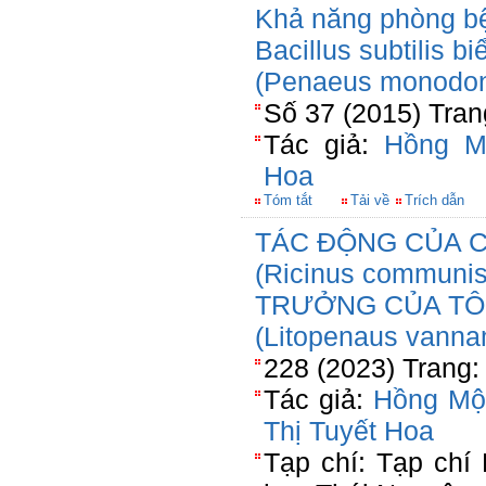
Khả năng phòng bệ
Bacillus subtilis b
(Penaeus monodo
Số 37 (2015) Tran
Tác giả:
Hồng M
Hoa
Tóm tắt
Tải về
Trích dẫn
TÁC ĐỘNG CỦA C
(Ricinus communi
TRƯỞNG CỦA TÔ
(Litopenaus vanna
228 (2023) Trang: 
Tác giả:
Hồng Mộ
Thị Tuyết Hoa
Tạp chí: Tạp chí