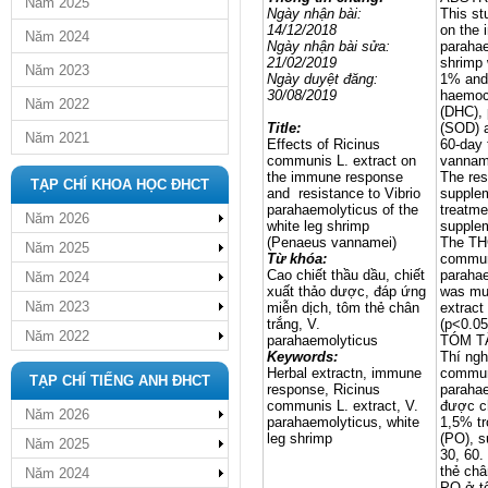
Năm 2025
Ngày nhận bài:
This st
14/12/2018
on the 
Năm 2024
Ngày nhận bài sửa:
parahae
21/02/2019
shrimp 
Năm 2023
Ngày duyệt đăng:
1% and 
30/08/2019
haemocy
Năm 2022
(DHC), 
Title:
(SOD) a
Năm 2021
Effects of Ricinus
60-day 
communis L. extract on
vannam
the immune response
The res
TẠP CHÍ KHOA HỌC ĐHCT
and resistance to Vibrio
supplem
parahaemolyticus of the
treatme
Năm 2026
white leg shrimp
supplem
(Penaeus vannamei)
The THC
Năm 2025
Từ khóa:
communi
Cao chiết thầu dầu, chiết
parahae
Năm 2024
xuất thảo dược, đáp ứng
was muc
Năm 2023
miễn dịch, tôm thẻ chân
extract
trắng, V.
(p<0.05
Năm 2022
parahaemolyticus
TÓM T
Keywords:
Thí ngh
Herbal extractn, immune
communi
TẠP CHÍ TIẾNG ANH ĐHCT
response, Ricinus
parahae
communis L. extract, V.
được ch
Năm 2026
parahaemolyticus, white
1,5% tr
leg shrimp
(PO), 
Năm 2025
30, 60.
thẻ châ
Năm 2024
PO ở tô