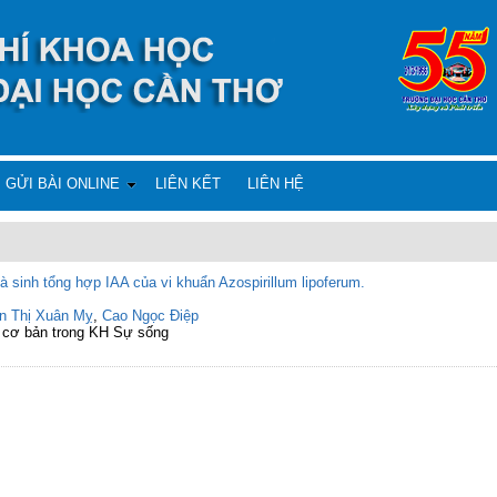
GỬI BÀI ONLINE
LIÊN KẾT
LIÊN HỆ
à sinh tổng hợp IAA của vi khuẩn Azospirillum lipoferum.
n Thị Xuân Mỵ
,
Cao Ngọc Điệp
 cơ bản trong KH Sự sống