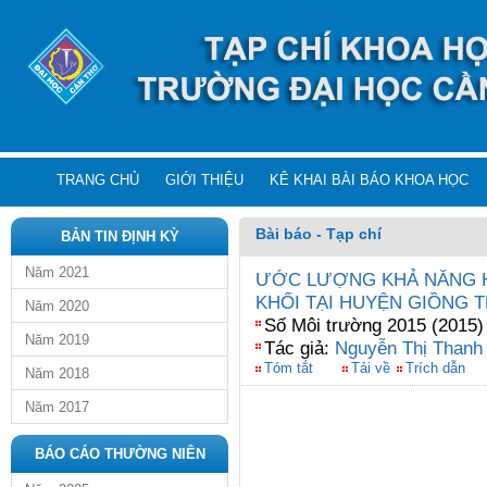
TRANG CHỦ
GIỚI THIỆU
KÊ KHAI BÀI BÁO KHOA HỌC
Bài báo - Tạp chí
BẢN TIN ĐỊNH KỲ
Năm 2021
ƯỚC LƯỢNG KHẢ NĂNG H
KHỐI TẠI HUYỆN GIỒNG T
Năm 2020
Số Môi trường 2015 (2015)
Năm 2019
Tác giả:
Nguyễn Thị Thanh
Tóm tắt
Tải về
Trích dẫn
Năm 2018
Năm 2017
BÁO CÁO THƯỜNG NIÊN