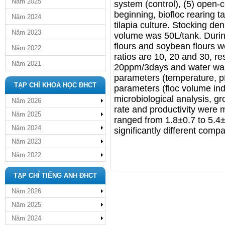
Năm 2025
system (control), (5) open-c
beginning, biofloc rearing t
Năm 2024
tilapia culture. Stocking den
Năm 2023
volume was 50L/tank. During 
flours and soybean flours w
Năm 2022
ratios are 10, 20 and 30, re
Năm 2021
20ppm/3days and water was
parameters (temperature, pH,
TẠP CHÍ KHOA HỌC ĐHCT
parameters (floc volume ind
microbiological analysis, gro
Năm 2026
rate and productivity were 
Năm 2025
ranged from 1.8±0.7 to 5.4±
Năm 2024
significantly different comp
Năm 2023
Năm 2022
TẠP CHÍ TIẾNG ANH ĐHCT
Năm 2026
Năm 2025
Năm 2024