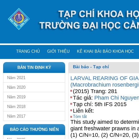
TRANG CHỦ
GIỚI THIỆU
KÊ KHAI BÀI BÁO KHOA HỌC
Bài báo - Tạp chí
BẢN TIN ĐỊNH KỲ
LARVAL REARING OF G
Năm 2021
(Macrobrachium rosenber
Năm 2020
(2015) Trang: 281
Năm 2019
Tác giả:
Pham Chi Nguye
Tạp chí: 5th IFS 2015
Năm 2018
Liên kết:
Năm 2017
Tóm tắt
This study aimed to determin
giant freshwater prawns in 
BÁO CÁO THƯỜNG NIÊN
(1) C/N=10, (2) C/N=20, (3)