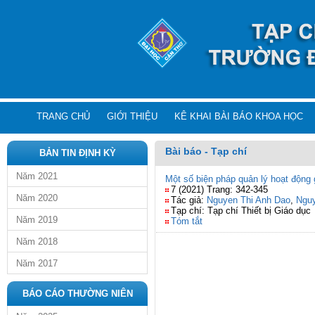
TRANG CHỦ
GIỚI THIỆU
KÊ KHAI BÀI BÁO KHOA HỌC
Bài báo - Tạp chí
BẢN TIN ĐỊNH KỲ
Năm 2021
Một số biện pháp quản lý hoạt động 
7 (2021) Trang: 342-345
Năm 2020
Tác giả:
Nguyen Thi Anh Dao
,
Ngu
Tạp chí: Tạp chí Thiết bị Giáo dục
Năm 2019
Tóm tắt
Năm 2018
Năm 2017
BÁO CÁO THƯỜNG NIÊN