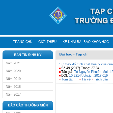
TRANG CHỦ
GIỚI THIỆU
KÊ KHAI BÀI BÁO KHOA HỌC
Bài báo - Tạp chí
BẢN TIN ĐỊNH KỲ
Năm 2021
Sự thay đổi tính chất hóa lý của quả
Số 49 (2017) Trang: 27-34
Năm 2020
Tác giả:
Tô Nguyễn Phước Mai
,
L
DOI:
10.22144/ctu.jvn.2017.019
Năm 2019
Tóm tắt
Tải về
Trích dẫn
Năm 2018
Năm 2017
BÁO CÁO THƯỜNG NIÊN