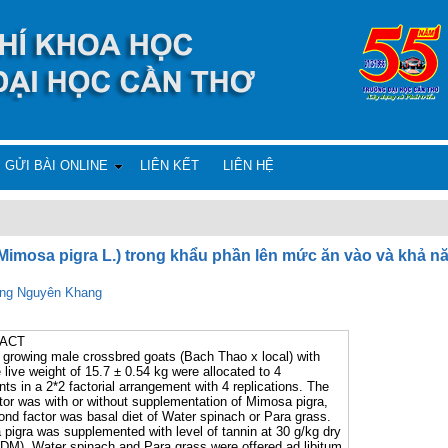
GỬI BÀI ONLINE
LIÊN KẾT
LIÊN HỆ
mosa pigra L.) trong khẩu phần lên mức ăn vào và khả năn
ng Nguyên Khang
ACT
 growing male crossbred goats (Bach Thao x local) with
 live weight of 15.7 ± 0.54 kg were allocated to 4
nts in a 2*2 factorial arrangement with 4 replications. The
actor was with or without supplementation of Mimosa pigra,
ond factor was basal diet of Water spinach or Para grass.
pigra was supplemented with level of tannin at 30 g/kg dry
(DM). Water spinach and Para grass were offered ad libitum