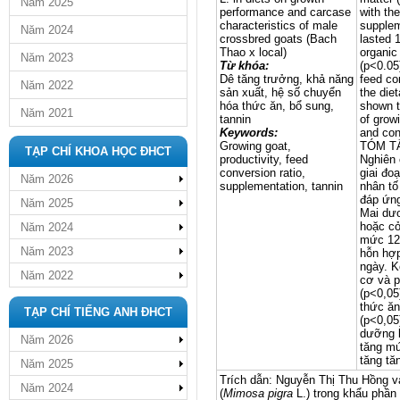
Năm 2025
performance and carcase
with th
characteristics of male
supplem
Năm 2024
crossbred goats (Bach
lasted 
Thao x local)
organic
Năm 2023
Từ khóa:
(p<0.05
Dê tăng trưởng, khả năng
feed co
Năm 2022
sản xuất, hệ số chuyển
the die
hóa thức ăn, bổ sung,
shown t
Năm 2021
tannin
of grow
Keywords:
and con
Growing goat,
TÓM T
TẠP CHÍ KHOA HỌC ĐHCT
productivity, feed
Nghiên 
conversion ratio,
giai đo
Năm 2026
supplementation, tannin
nhân tố
đáp ứng
Năm 2025
Mai dươ
hoặc cỏ
Năm 2024
mức 12
Năm 2023
hỗn hợp
ngày. K
Năm 2022
cơ và p
(p<0,05
thức ăn
TẠP CHÍ TIẾNG ANH ĐHCT
(p<0,05
dưỡng b
Năm 2026
tăng mứ
tăng tă
Năm 2025
Trích dẫn: Nguyễn Thị Thu Hồng
Năm 2024
(
Mimosa pigra
L.) trong khẩu phần