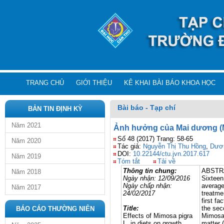
TRANG CHỦ
GIỚI THIỆU
KÊ KHAI BÀI BÁO KHOA HỌC
Bài báo - Tạp chí
BẢN TIN ĐỊNH KỲ
Năm 2021
Ảnh hưởng của Mai dương (Mi
Số 48 (2017) Trang: 58-65
Năm 2020
Tác giả:
Nguyễn Thị Thu Hồng
,
Dươ
DOI:
10.22144/ctu.jvn.2017.617
Năm 2019
Tóm tắt
Tải về
Thông tin chung:
ABSTR
Năm 2018
Ngày nhận:
12/09/2016
Sixteen
Ngày chấp nhận:
average
Năm 2017
24/02/2017
treatme
first f
Title:
the sec
BÁO CÁO THƯỜNG NIÊN
Effects of Mimosa pigra
Mimosa 
L. in diets on growth
matter 