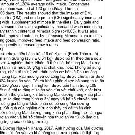
e amount of 120% average daily intake. Concentrate
entation was fed at 120 g/head/day. The trial
105 days. The results showed that the intakes of DM,
 matter (OM) and crude protein (CP) significantly increased
) with supplemented mimosa in the diets. Daily gain and
nversion ratio also significantly increased when increasing
tary tannin content of Mimosa pigra (p<0.05). It was also
hat improved nutrition, by increasing Mimosa pigra in diets
ing goats, improved feed intake and feed conversion ratio,
sequently increased growth rates.
ẮT
cứu được tiến hành trên 16 dê đực lai (Bách Thảo x cỏ)
ạn sinh trưởng (15,7 ± 0,54 kg), được bố trí theo thừa số 2
 với 4 nghiệm thức. Nhân tố thứ nhất bổ sung Mai dương
 tannin ở mức 30 g/kg vật chất khô, hoặc không bổ sung
ng, nhân tố thứ 2 với khẩu phần cơ bản là Rau muống
 Lông tây. Rau muống và cỏ Lông tây được cho ăn tự do ở
0% lượng ăn vào. Tất cả khẩu phần được bổ sung thức ăn
 120 g/con/ngày. Thí nghiệm được tiến hành trong 105
ết quả chỉ ra rằng mức ăn vào của vật chất khô, chất hữu
rotein thô gia tăng khi bổ sung Mai dương trong khẩu phần
). Mức tăng trọng bình quân/ ngày và hệ số chuyển hóa
 cũng gia tăng ở khẩu phần có bổ sung Mai dương
). Kết quả của nghiên cứu cho thấy có cải thiện dinh
ởi sử dụng Mai dương trong khẩu phần đồng thời làm gia
c ăn vào và hệ số chuyển hóa thức ăn và từ đó làm gia
ng trọng của dê tăng trưởng.
 và Dương Nguyên Khang, 2017. Ảnh hưởng của Mai dương
 lên mức ăn vào và khả năng sinh trưởng của dê thịt. Tạp