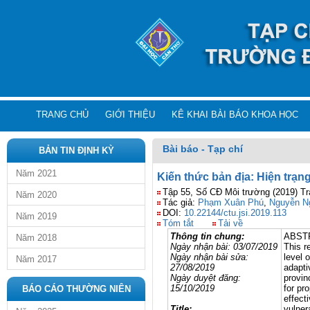
TRANG CHỦ
GIỚI THIỆU
KÊ KHAI BÀI BÁO KHOA HỌC
Bài báo - Tạp chí
BẢN TIN ĐỊNH KỲ
Năm 2021
Kiến thức bản địa: Hiện trạn
Tập 55, Số CĐ Môi trường (2019) Tr
Năm 2020
Tác giả:
Phạm Xuân Phú
,
Nguyễn N
DOI:
10.22144/ctu.jsi.2019.113
Năm 2019
Tóm tắt
Tải về
Thông tin chung:
ABST
Năm 2018
Ngày nhận bài:
03/07/2019
This r
Ngày nhận bài sửa:
level 
Năm 2017
27/08/2019
adapti
Ngày
duyệt đăng
:
provin
15/10/2019
for pr
BÁO CÁO THƯỜNG NIÊN
effect
Title:
vulner