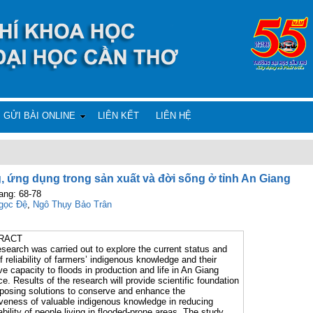
GỬI BÀI ONLINE
LIÊN KẾT
LIÊN HỆ
g, ứng dụng trong sản xuất và đời sống ở tỉnh An Giang
ang: 68-78
gọc Đệ
,
Ngô Thụy Bảo Trân
RACT
esearch was carried out to explore the current status and
of reliability of farmers’ indigenous knowledge and their
ve capacity to floods in production and life in An Giang
ce. Results of the research will provide scientific foundation
oposing solutions to conserve and enhance the
iveness of valuable indigenous knowledge in reducing
ability of people living in flooded-prone areas. The study