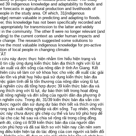
ed 39 indigenous knowledge and adaptability to floods and
r forecasts in agricultural production and livelihoods of
people in the study area. Of which, 31(indigenous
dge) remain valuable in predicting and adapting to floods.
r, this knowledge has not been specifically recorded and
 appropriately for transmission to the latter and widely
 in the community. The other 8 were no longer relevant (and
ding) to the current context as under human impacts and
e change. The research suggested some solutions to
ve the most valuable indigenous knowledge for pro-active
tion of local people in changing climate.
TẮT
 cứu này được thực hiện nhằm tìm hiểu hiện trạng và
 tin cậy ứng dụng kiến thức bản địa thích nghi với lũ lụt
sản xuất và đời sống của nông dân ở tỉnh An Giang. Kết
hiên cứu sẽ làm cơ sở khoa học cho việc đề xuất các giải
̉o tồn và phát huy hiệu quả sử dụng kiến thức bản địa
việc giảm tính dễ bị tổn thương của nông dân vùng lũ lụt.
ả nghiên cứu đã tổng hợp được 39 kiến thức bản địa và
ng thích ứng với lũ lụt, dự báo thời tiết trong hoạt động
ất nông nghiệp và đời sống của người dân địa phương ở
n nghiên cứu. Trong đó, 31/39 kiến thức bản địa vẫn còn
ị được người dân sử dụng dự báo thời tiết và thích ứng với
 trong sản xuất nông nghiệp và đời sống. Tuy nhiên, những
hức này chưa được ghi chép cụ thể và lưu trữ phù hợp để
 lại cho các hệ sau và chia sẻ rộng rãi trong cộng đồng.
nh đó, cũng có 8/39 kiến thức bản địa của người dân
còn phù hợp và đã sai lệch so với hiện nay cần nên xem
ong điều kiện hiện tại do tác động của con người và biến đổi