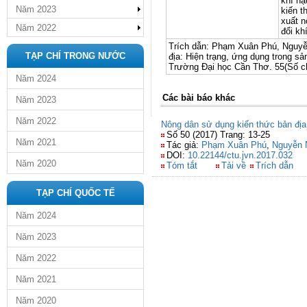
khí hậ
Năm 2023
kiến t
xuất n
Năm 2022
đổi kh
Trích dẫn: Phạm Xuân Phú, Nguyễ
TẠP CHÍ TRONG NƯỚC
địa: Hiện trạng, ứng dụng trong s
Trường Đại học Cần Thơ. 55(Số chu
Năm 2024
Các bài báo khác
Năm 2023
Năm 2022
Nông dân sử dụng kiến thức bản địa 
Số 50 (2017) Trang: 13-25
Năm 2021
Tác giả:
Phạm Xuân Phú
,
Nguyễn 
DOI:
10.22144/ctu.jvn.2017.032
Năm 2020
Tóm tắt
Tải về
Trích dẫn
TẠP CHÍ QUỐC TẾ
Năm 2024
Năm 2023
Năm 2022
Năm 2021
Năm 2020