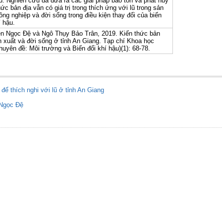
u. Nghiên cứu đã đưa ra các giải pháp bảo tồn và phát huy
hức bản địa vẫn có giá trị trong thích ứng với lũ trong sản
ông nghiệp và đời sống trong điều kiện thay đổi của biến
í hậu.
n Ngọc Đệ và Ngô Thụy Bảo Trân, 2019. Kiến thức bản
ản xuất và đời sống ở tỉnh An Giang. Tạp chí Khoa học
yên đề: Môi trường và Biến đổi khí hậu)(1): 68-78.
để thích nghi với lũ ở tỉnh An Giang
Ngọc Đệ