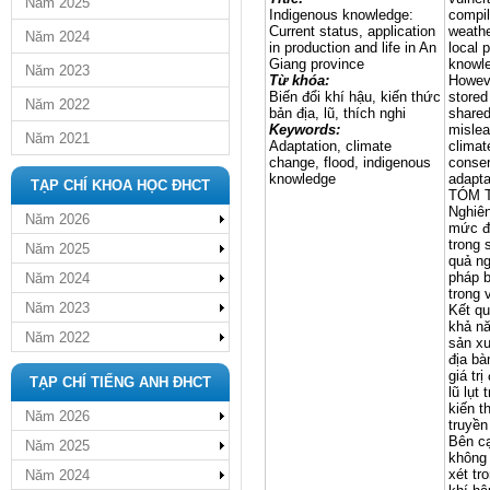
Năm 2025
Indigenous knowledge:
compil
Current status, application
weathe
Năm 2024
in production and life in An
local 
Giang province
knowle
Năm 2023
Từ khóa:
Howeve
Biến đổi khí hậu, kiến thức
stored
Năm 2022
bản địa, lũ, thích nghi
shared
Keywords:
mislea
Năm 2021
Adaptation, climate
climat
change, flood, indigenous
conser
knowledge
adapta
TẠP CHÍ KHOA HỌC ĐHCT
TÓM 
Nghiên
Năm 2026
mức độ
trong 
Năm 2025
quả ng
pháp ba
Năm 2024
trong 
Năm 2023
Kết qu
khả nă
Năm 2022
sản xu
địa bà
giá tr
TẠP CHÍ TIẾNG ANH ĐHCT
lũ lụt
kiến t
Năm 2026
truyền
Bên cạ
Năm 2025
không 
xét tr
Năm 2024