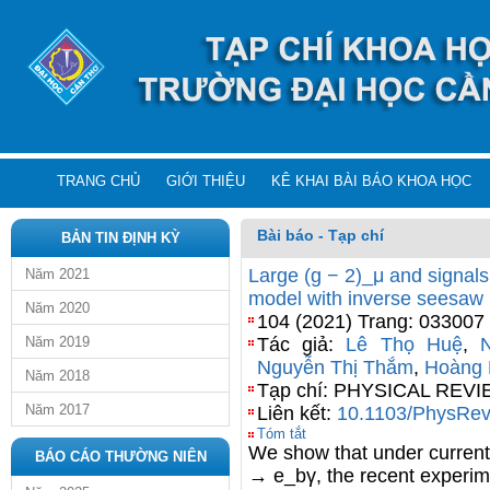
TRANG CHỦ
GIỚI THIỆU
KÊ KHAI BÀI BÁO KHOA HỌC
Bài báo - Tạp chí
BẢN TIN ĐỊNH KỲ
Large (g − 2)_μ and signals
Năm 2021
model with inverse seesaw 
Năm 2020
104 (2021) Trang: 033007
Năm 2019
Tác giả:
Lê Thọ Huệ
,
Nguyễn Thị Thắm
,
Hoàng 
Năm 2018
Tạp chí: PHYSICAL REV
Năm 2017
Liên kết:
10.1103/PhysRe
Tóm tắt
We show that under current
BÁO CÁO THƯỜNG NIÊN
→ e_bγ, the recent experim