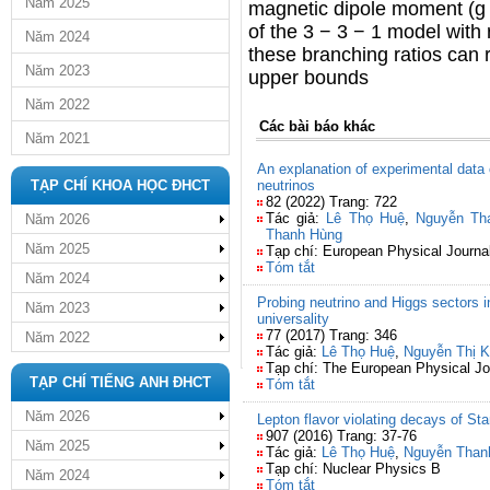
Năm 2025
magnetic dipole moment (g 
of the 3 − 3 − 1 model with r
Năm 2024
these branching ratios can 
Năm 2023
upper bounds
Năm 2022
Các bài báo khác
Năm 2021
An explanation of experimental data 
TẠP CHÍ KHOA HỌC ĐHCT
neutrinos
82 (2022) Trang: 722
Tác giả:
Lê Thọ Huệ
,
Nguyễn Th
Năm 2026
Thanh Hùng
Năm 2025
Tạp chí: European Physical Journa
Tóm tắt
Năm 2024
Probing neutrino and Higgs sectors 
Năm 2023
universality
77 (2017) Trang: 346
Năm 2022
Tác giả:
Lê Thọ Huệ
,
Nguyễn Thị 
Tạp chí: The European Physical Jo
TẠP CHÍ TIẾNG ANH ĐHCT
Tóm tắt
Năm 2026
Lepton flavor violating decays of Sta
907 (2016) Trang: 37-76
Năm 2025
Tác giả:
Lê Thọ Huệ
,
Nguyễn Than
Tạp chí: Nuclear Physics B
Năm 2024
Tóm tắt