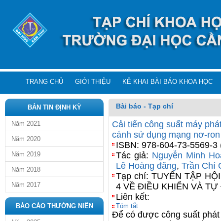
TRANG CHỦ
GIỚI THIỆU
KÊ KHAI BÀI BÁO KHOA HỌC
Bài báo - Tạp chí
BẢN TIN ĐỊNH KỲ
Cải tiến công suất máy phát
Năm 2021
cánh sử dụng mạng nơ-ro
Năm 2020
ISBN: 978-604-73-5569-3 
Năm 2019
Tác giả:
Nguyễn Minh Ho
Lê Hoàng đăng
,
Trần Chí
Năm 2018
Tạp chí: TUYỂN TẬP HỘ
Năm 2017
4 VỀ ĐIỀU KHIỂN VÀ T
Liên kết:
BÁO CÁO THƯỜNG NIÊN
Tóm tắt
Để có được công suất phát 