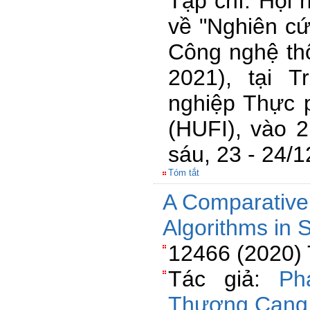
Tạp chí: Hội 
về "Nghiên c
Công nghệ thô
2021), tại 
nghiệp Thực 
(HUFI), vào 
sáu, 23 - 24/
Tóm tắt
A Comparative 
Algorithms in 
12466 (2020) 
Tác giả:
Ph
Thượng Cang