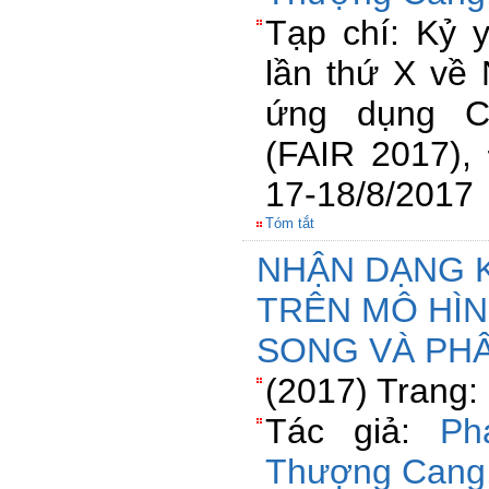
Tạp chí: Kỷ 
lần thứ X về
ứng dụng C
(FAIR 2017)
17-18/8/2017
Tóm tắt
NHẬN DẠNG 
TRÊN MÔ HÌN
SONG VÀ PH
(2017) Trang:
Tác giả:
Ph
Thượng Cang