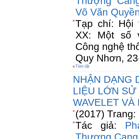
Thượng Can
Võ Văn Quyề
Tạp chí: Hội 
XX: Một số 
Công nghệ thô
Quy Nhơn, 23
Tóm tắt
NHẬN DẠNG 
LIỆU LỚN S
WAVELET VÀ
(2017) Trang:
Tác giả:
Ph
Thượng Cang