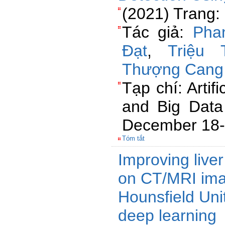
(2021) Trang:
Tác giả:
Pha
Đạt
,
Triệu
Thượng Cang
Tạp chí: Artifi
and Big Data
December 18-
Tóm tắt
Improving liver
on CT/MRI im
Hounsfield Uni
deep learning