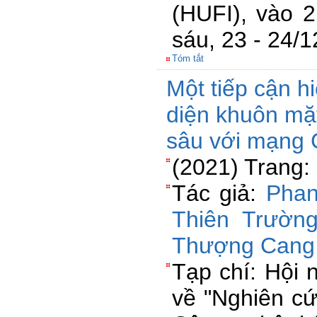
(HUFI), vào 
sáu, 23 - 24/
Tóm tắt
Một tiếp cận h
diện khuôn mặt
sâu với mạng
(2021) Trang:
Tác giả:
Phan
Thiên Trườn
Thượng Cang
Tạp chí: Hội 
về "Nghiên c