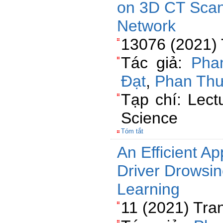
on 3D CT Scan
Network
13076 (2021) 
Tác giả:
Pha
Đạt
,
Phan Th
Tạp chí: Lect
Science
Tóm tắt
An Efficient A
Driver Drowsi
Learning
11 (2021) Tra