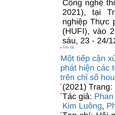
Công nghệ thô
2021), tại 
nghiệp Thực 
(HUFI), vào 
sáu, 23 - 24/
Tóm tắt
Một tiếp cận xử
phát hiện các
trên chỉ số hou
(2021) Trang:
Tác giả:
Phan
Kim Luông
,
P