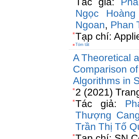
Tác giả:
Pha
Ngọc Hoàng
Ngoan
,
Phan 
Tạp chí: Appl
Tóm tắt
A Theoretical 
Comparison of
Algorithms in 
2 (2021) Tran
Tác giả:
Ph
Thượng Can
Trần Thị Tố 
Tạp chí: SN 