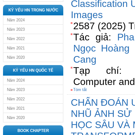
Classification 
KỶ YẾU HN TRONG NƯỚC
Images
Năm 2024
2587 (2025) T
Năm 2023
Tác giả:
Pha
Năm 2022
Ngọc Hoàng
Năm 2021
Cang
Năm 2020
Tạp chí: C
KỶ YẾU HN QUỐC TẾ
Computer and 
Năm 2024
Năm 2023
Tóm tắt
Năm 2022
CHẨN ĐOÁN 
Năm 2021
NHŨ ẢNH SỬ
Năm 2020
HỌC SÂU VÀ 
BOOK CHAPTER