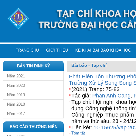
TRANG CHỦ
GIỚI THIỆU
KÊ KHAI BÀI BÁO KHOA HỌC
Bài báo - Tạp chí
BẢN TIN ĐỊNH KỲ
Phát Hiện Tổn Thương Phổ
Năm 2021
Trường Xử Lý Song Song 
Năm 2020
(2021) Trang: 75-83
Năm 2019
Tác giả:
Phan Anh Cang
,
Tạp chí: Hội nghị khoa h
Năm 2018
dụng Công nghệ thông tin"
Năm 2017
Công nghiệp Thực phẩm T
năm và thứ sáu, 23 - 24/1
BÁO CÁO THƯỜNG NIÊN
Liên kết:
10.15625/vap.20
Tóm tắt