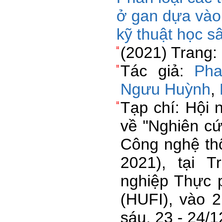
ở gan dựa vào 
kỹ thuật học s
(2021) Trang:
Tác giả:
Ph
Ngưu Huỳnh
,
Tạp chí: Hội 
về "Nghiên c
Công nghệ thô
2021), tại 
nghiệp Thực 
(HUFI), vào 
sáu, 23 - 24/