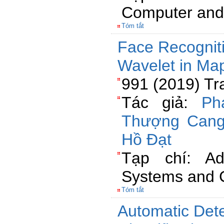
Computer and 
Tóm tắt
Face Recognit
Wavelet in Ma
991 (2019) Tr
Tác giả:
Ph
Thượng Can
Hồ Đạt
Tạp chí: Adv
Systems and 
Tóm tắt
Automatic Det