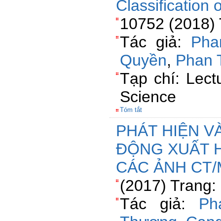
Classification
10752 (2018) 
Tác giả:
Pha
Quyền
,
Phan 
Tạp chí: Lect
Science
Tóm tắt
PHÁT HIỆN V
ĐỘNG XUẤT 
CÁC ẢNH CT/
(2017) Trang:
Tác giả:
Ph