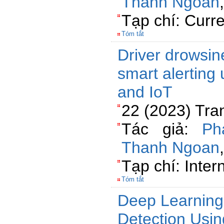
Thanh Ngoan
Tạp chí: Curr
Tóm tắt
Driver drowsin
smart alerting
and IoT
22 (2023) Tra
Tác giả:
Ph
Thanh Ngoan
Tạp chí: Inter
Tóm tắt
Deep Learnin
Detection Usin