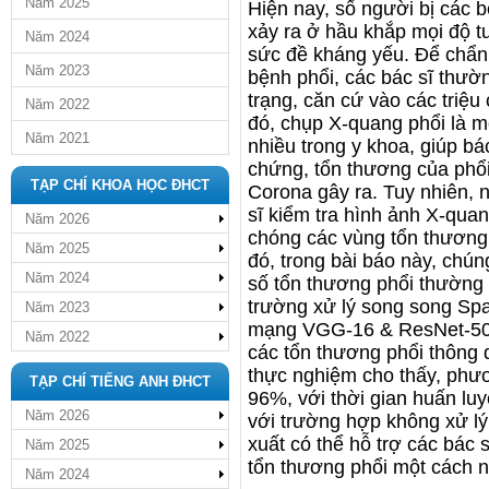
Năm 2025
Hiện nay, số người bị các b
xảy ra ở hầu khắp mọi độ tuổ
Năm 2024
sức đề kháng yếu. Để chẩn 
Năm 2023
bệnh phổi, các bác sĩ thườ
trạng, căn cứ vào các triệ
Năm 2022
đó, chụp X-quang phổi là m
Năm 2021
nhiều trong y khoa, giúp bá
chứng, tổn thương của phổi 
TẠP CHÍ KHOA HỌC ĐHCT
Corona gây ra. Tuy nhiên, 
sĩ kiểm tra hình ảnh X-qua
Năm 2026
chóng các vùng tổn thương
Năm 2025
đó, trong bài báo này, chú
Năm 2024
số tổn thương phổi thường 
trường xử lý song song Spar
Năm 2023
mạng VGG-16 & ResNet-50, 
Năm 2022
các tổn thương phổi thông 
thực nghiệm cho thấy, phươ
TẠP CHÍ TIẾNG ANH ĐHCT
96%, với thời gian huấn l
Năm 2026
với trường hợp không xử l
xuất có thể hỗ trợ các bác
Năm 2025
tổn thương phổi một cách n
Năm 2024