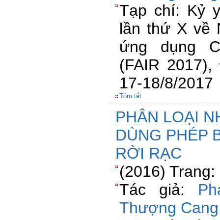
Tạp chí: Kỷ 
lần thứ X về
ứng dụng C
(FAIR 2017)
17-18/8/2017
Tóm tắt
PHÂN LOẠI N
DÙNG PHÉP B
RỜI RẠC
(2016) Trang:
Tác giả:
Ph
Thượng Cang