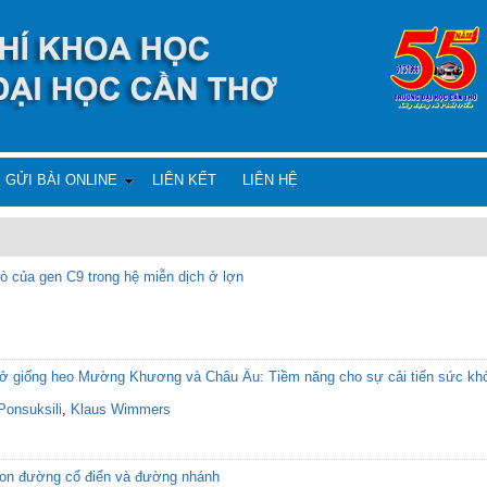
GỬI BÀI ONLINE
LIÊN KẾT
LIÊN HỆ
rò của gen C9 trong hệ miễn dịch ở lợn
B ở giống heo Mường Khương và Châu Âu: Tiềm năng cho sự cải tiến sức kh
 Ponsuksili
,
Klaus Wimmers
con đường cổ điển và đường nhánh