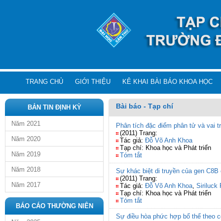
TRANG CHỦ
GIỚI THIỆU
KÊ KHAI BÀI BÁO KHOA HỌC
Bài báo - Tạp chí
BẢN TIN ĐỊNH KỲ
Năm 2021
Phân tích đặc điểm phân tử và vai t
(2011) Trang:
Năm 2020
Tác giả:
Đỗ Võ Anh Khoa
Tạp chí: Khoa học và Phát triển
Năm 2019
Tóm tắt
Năm 2018
Sự khác biệt di truyền của gen C8
(2011) Trang:
Năm 2017
Tác giả:
Đỗ Võ Anh Khoa
,
Siriluck
Tạp chí: Khoa học và Phát triển
Tóm tắt
BÁO CÁO THƯỜNG NIÊN
Sự điều hòa phức hợp bổ thể theo 