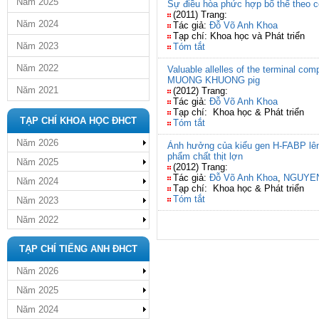
Năm 2025
Sự điều hòa phức hợp bổ thể theo 
(2011) Trang:
Năm 2024
Tác giả:
Đỗ Võ Anh Khoa
Tạp chí: Khoa học và Phát triển
Năm 2023
Tóm tắt
Năm 2022
Valuable allelles of the terminal co
MUONG KHUONG pig
Năm 2021
(2012) Trang:
Tác giả:
Đỗ Võ Anh Khoa
Tạp chí: Khoa học & Phát triển
TẠP CHÍ KHOA HỌC ĐHCT
Tóm tắt
Năm 2026
Ảnh hưởng của kiểu gen H-FABP lên 
phẩm chất thịt lợn
Năm 2025
(2012) Trang:
Tác giả:
Đỗ Võ Anh Khoa
,
NGUYE
Năm 2024
Tạp chí: Khoa học & Phát triển
Tóm tắt
Năm 2023
Năm 2022
TẠP CHÍ TIẾNG ANH ĐHCT
Năm 2026
Năm 2025
Năm 2024