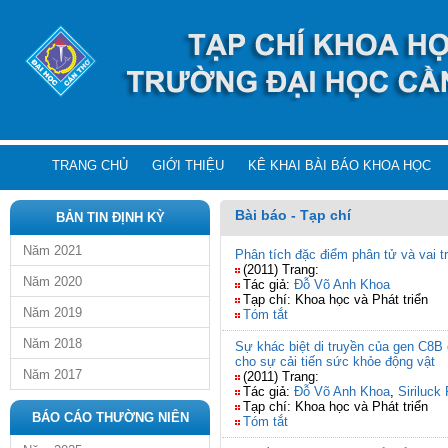
TRANG CHỦ
GIỚI THIỆU
KÊ KHAI BÀI BÁO KHOA HỌC
Bài báo - Tạp chí
BẢN TIN ĐỊNH KỲ
Năm 2021
Phân tích đặc điểm phân tử và vai t
(2011) Trang:
Năm 2020
Tác giả:
Đỗ Võ Anh Khoa
Tạp chí: Khoa học và Phát triển
Năm 2019
Tóm tắt
Năm 2018
Sự khác biệt di truyền của gen C8
cho sự cải tiến sức khỏe động vật
Năm 2017
(2011) Trang:
Tác giả:
Đỗ Võ Anh Khoa
,
Siriluck
Tạp chí: Khoa học và Phát triển
BÁO CÁO THƯỜNG NIÊN
Tóm tắt