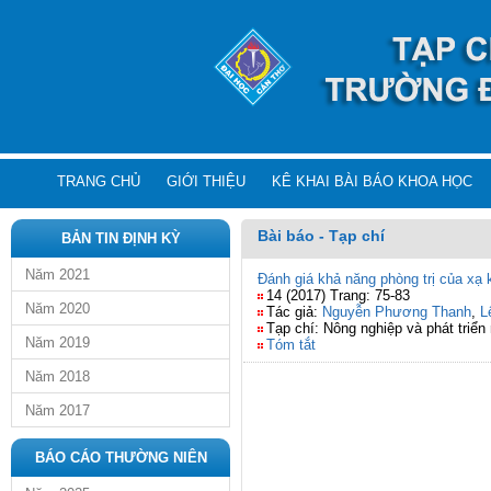
TRANG CHỦ
GIỚI THIỆU
KÊ KHAI BÀI BÁO KHOA HỌC
Bài báo - Tạp chí
BẢN TIN ĐỊNH KỲ
Năm 2021
Đánh giá khả năng phòng trị của xạ k
14 (2017) Trang: 75-83
Năm 2020
Tác giả:
Nguyễn Phương Thanh
,
L
Tạp chí: Nông nghiệp và phát triển
Năm 2019
Tóm tắt
Năm 2018
Năm 2017
BÁO CÁO THƯỜNG NIÊN