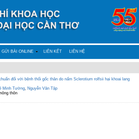
GỬI BÀI ONLINE
LIÊN KẾT
LIÊN HỆ
huẩn đối với bệnh thối gốc thân do nấm Sclerotium rolfsii hại khoai lang
ê Minh Tường
,
Nguyễn Văn Tập
 nông thôn