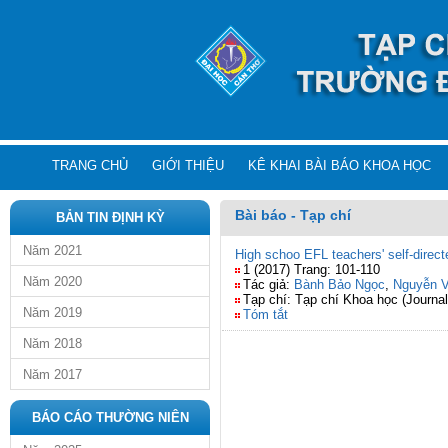
TRANG CHỦ
GIỚI THIỆU
KÊ KHAI BÀI BÁO KHOA HỌC
Bài báo - Tạp chí
BẢN TIN ĐỊNH KỲ
Năm 2021
High schoo EFL teachers' self-direct
1 (2017) Trang: 101-110
Năm 2020
Tác giả:
Bành Bảo Ngọc
,
Nguyễn V
Tạp chí: Tạp chí Khoa học (Journal
Năm 2019
Tóm tắt
Năm 2018
Năm 2017
BÁO CÁO THƯỜNG NIÊN