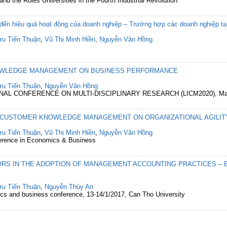
d the Roles Universities in the Fourth Industrial Revolution
đến hiệu quả hoạt động của doanh nghiệp – Trường hợp các doanh nghiệp t
ưu Tiến Thuận
,
Vũ Thị Minh Hiền
,
Nguyễn Văn Hồng
OWLEDGE MANAGEMENT ON BUSINESS PERFORMANCE
ưu Tiến Thuận
,
Nguyễn Văn Hồng
NAL CONFERENCE ON MULTI-DISCIPLINARY RESEARCH (LICM2020), Mala
 CUSTOMER KNOWLEDGE MANAGEMENT ON ORGANIZATIONAL AGILITY 
ưu Tiến Thuận
,
Vũ Thị Minh Hiền
,
Nguyễn Văn Hồng
onference in Economics & Business
TORS IN THE ADOPTION OF MANAGEMENT ACCOUNTING PRACTICES –
ưu Tiến Thuận
,
Nguyễn Thúy An
s and business conference, 13-14/1/2017, Can Tho University