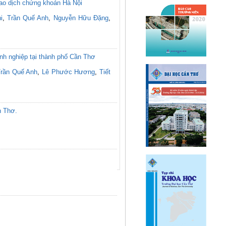
iao dịch chứng khoán Hà Nội
i
,
Trần Quế Anh
,
Nguyễn Hữu Đặng
,
nh nghiệp tại thành phố Cần Thơ
rần Quế Anh
,
Lê Phước Hương
,
Tiết
n Thơ.