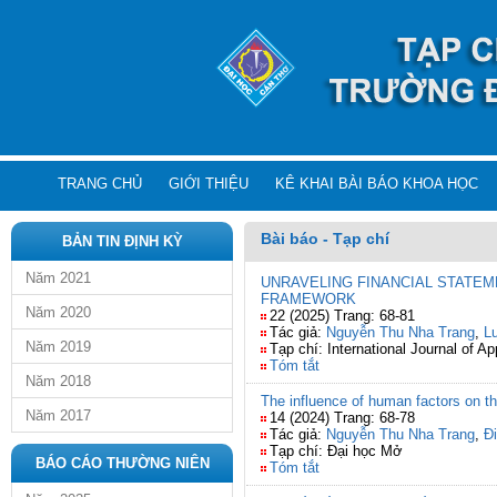
TRANG CHỦ
GIỚI THIỆU
KÊ KHAI BÀI BÁO KHOA HỌC
Bài báo - Tạp chí
BẢN TIN ĐỊNH KỲ
Năm 2021
UNRAVELING FINANCIAL STATEM
FRAMEWORK
Năm 2020
22 (2025) Trang: 68-81
Tác giả:
Nguyễn Thu Nha Trang
,
L
Năm 2019
Tạp chí: International Journal of 
Tóm tắt
Năm 2018
The influence of human factors on th
Năm 2017
14 (2024) Trang: 68-78
Tác giả:
Nguyễn Thu Nha Trang
,
Đ
Tạp chí: Đại học Mở
BÁO CÁO THƯỜNG NIÊN
Tóm tắt