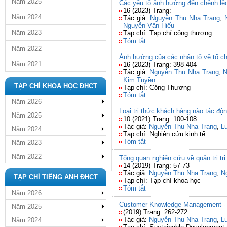
Năm 2025
Các yếu tố ảnh hưởng đến chênh lệc
16 (2023) Trang:
Năm 2024
Tác giả:
Nguyễn Thu Nha Trang
,
Nguyễn Văn Hiếu
Năm 2023
Tạp chí: Tạp chí công thương
Tóm tắt
Năm 2022
Ảnh hưởng của các nhân tố về tổ ch
Năm 2021
16 (2023) Trang: 398-404
Tác giả:
Nguyễn Thu Nha Trang
,
N
Kim Tuyền
TẠP CHÍ KHOA HỌC ĐHCT
Tạp chí: Công Thương
Tóm tắt
Năm 2026
Loại tri thức khách hàng nào tác đ
Năm 2025
10 (2021) Trang: 100-108
Tác giả:
Nguyễn Thu Nha Trang
,
L
Năm 2024
Tạp chí: Nghiên cứu kinh tế
Tóm tắt
Năm 2023
Năm 2022
Tổng quan nghiến cứu về quản trị tr
14 (2019) Trang: 57-73
Tác giả:
Nguyễn Thu Nha Trang
,
N
TẠP CHÍ TIẾNG ANH ĐHCT
Tạp chí: Tạp chí khoa học
Tóm tắt
Năm 2026
Customer Knowledge Management - A
Năm 2025
(2019) Trang: 262-272
Tác giả:
Nguyễn Thu Nha Trang
,
L
Năm 2024