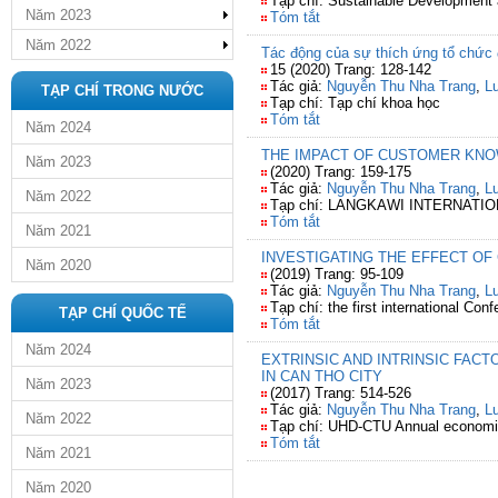
Tạp chí: Sustainable Development an
Năm 2023
Tóm tắt
Năm 2022
Tác động của sự thích ứng tổ chức 
15 (2020) Trang: 128-142
Tác giả:
Nguyễn Thu Nha Trang
,
L
TẠP CHÍ TRONG NƯỚC
Tạp chí: Tạp chí khoa học
Tóm tắt
Năm 2024
THE IMPACT OF CUSTOMER KN
Năm 2023
(2020) Trang: 159-175
Tác giả:
Nguyễn Thu Nha Trang
,
L
Năm 2022
Tạp chí: LANGKAWI INTERNATIO
Tóm tắt
Năm 2021
INVESTIGATING THE EFFECT OF
Năm 2020
(2019) Trang: 95-109
Tác giả:
Nguyễn Thu Nha Trang
,
L
Tạp chí: the first international C
TẠP CHÍ QUỐC TẾ
Tóm tắt
Năm 2024
EXTRINSIC AND INTRINSIC FAC
IN CAN THO CITY
Năm 2023
(2017) Trang: 514-526
Tác giả:
Nguyễn Thu Nha Trang
,
L
Năm 2022
Tạp chí: UHD-CTU Annual economic
Tóm tắt
Năm 2021
Năm 2020