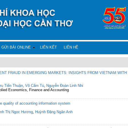
GỬI BÀI ONLINE
LIÊN KẾT
LIÊN HỆ
ENT FRAUD IN EMERGING MARKETS: INSIGHTS FROM VIETNAM WITH
ưu Tiến Thuận
,
Võ Cẩm Tú
,
Nguyễn Đoàn Linh Nhi
Applied Economics, Finance and Accounting
e quality of accounting information system
inh Thị Ngọc Hương
,
Huỳnh Đặng Ngân Anh