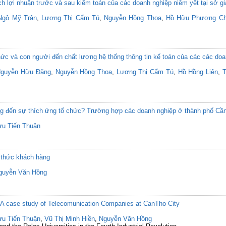
h lợi nhuận trước và sau kiểm toán của các doanh nghiệp niêm yết tại sở g
Ngô Mỹ Trân
,
Lương Thị Cẩm Tú
,
Nguyễn Hồng Thoa
,
Hồ Hữu Phương Ch
ức và con người đến chất lượng hệ thống thông tin kế toán của các các doa
guyễn Hữu Đặng
,
Nguyễn Hồng Thoa
,
Lương Thị Cẩm Tú
,
Hồ Hồng Liên
,
T
ộng đến sự thích ứng tổ chức? Trường hợp các doanh nghiệp ở thành phố Cầ
ưu Tiến Thuận
i thức khách hàng
guyễn Văn Hồng
 case study of Telecomunication Companies at CanTho City
ưu Tiến Thuận
,
Vũ Thị Minh Hiền
,
Nguyễn Văn Hồng